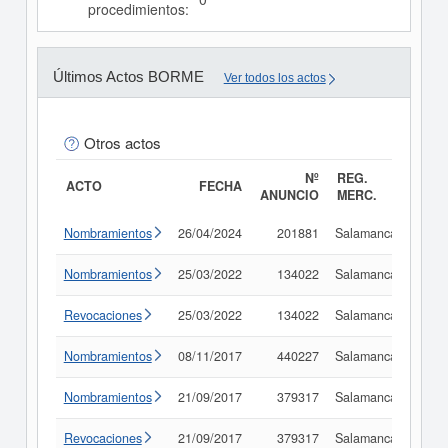
procedimientos:
Últimos Actos BORME
Ver todos los actos
Otros actos
Nº
REG.
ACTO
FECHA
ANUNCIO
MERC.
Nombramientos
26/04/2024
201881
Salamanca
Cons
Nombramientos
25/03/2022
134022
Salamanca
Cons
Revocaciones
25/03/2022
134022
Salamanca
Cons
Nombramientos
08/11/2017
440227
Salamanca
Cons
Nombramientos
21/09/2017
379317
Salamanca
Cons
Revocaciones
21/09/2017
379317
Salamanca
Cons