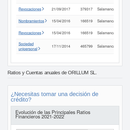
Revocaciones
21/09/2017
379317
Salamanca
Cons
Nombramientos
15/04/2016
166519
Salamanca
Cons
Revocaciones
15/04/2016
166519
Salamanca
Cons
Sociedad
17/11/2014
465799
Salamanca
Cons
unipersonal
Ratios y Cuentas anuales de ORILLUM SL.
¿Necesitas tomar una decisión de
crédito?
Evolución de las Principales Ratios
Financieros 2021-2022