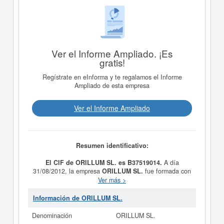
Ver el Informe Ampliado. ¡Es
gratis!
Regístrate en eInforma y te regalamos el Informe
Ampliado de esta empresa
Ver el Informe Ampliado
Resumen identificativo:
El CIF de ORILLUM SL. es B37519014.
A día
31/08/2012, la empresa
ORILLUM SL.
fue formada con
el objetivo La exploración, investigación y extracción de
Ver más >
recursos y sustancias mineras, la implantación y
organización de industrias relacionadas con estas
Información de ORILLUM SL.
actividades, y la obtención de productos mineros
industriales o químicos. Su categorización en el CNAE
Denominación
ORILLUM SL.
es 0729 - Extracción de otros minerales metálicos no