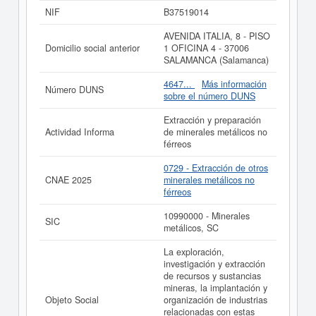
férreos. En la clasificación SIC, la empresa
ORILLUM
NIF
B37519014
SL.
cuenta con el número 10990000. Esta empresa se
ha consultado en eInforma un total de 17 veces. La
AVENIDA ITALIA, 8 - PISO
última consulta ha sido el 15/12/2025. Esta compañia
Domicilio social anterior
1 OFICINA 4 - 37006
puede solicitar alguna subvención y para informarse de
SALAMANCA (Salamanca)
cuales son, puede hacerlo en esta misma web. Su
patrimonio social de la compañia está entre el rango de
4647...
Más información
Número DUNS
0 a 3.100 €. Esta empresa ha publicado 16 actos en el
sobre el número DUNS
BORME y se dió de alta en el Registro Mercantil de
Salamanca.
Extracción y preparación
Actividad Informa
de minerales metálicos no
Si está interesado en conocer más datos de la empresa
férreos
ORILLUM SL. puede
acceder inmediatamente a este
Informe ampliado
de ORILLUM SL. y consultar los
0729 - Extracción de otros
resultados de sus años de actividad, así como los
CNAE 2025
minerales metálicos no
balances y cuentas de resultados disponibles.
férreos
La última actualización del informe de empresa se ha
10990000 - Minerales
realizado el 09/06/2026.
SIC
metálicos, SC
La exploración,
investigación y extracción
de recursos y sustancias
mineras, la implantación y
Objeto Social
organización de industrias
relacionadas con estas