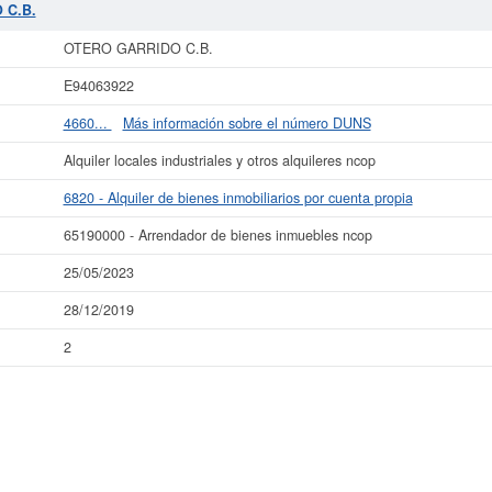
más datos de la empresa OTERO GARRIDO C.B. puede
acceder inmediatamente a
 C.B.
r los resultados de sus años de actividad, así como los balances y cuentas de
OTERO GARRIDO C.B.
La última actualización del informe de empresa se ha realizado el 25/05/2023.
E94063922
4660...
Más información sobre el número DUNS
Alquiler locales industriales y otros alquileres ncop
6820 - Alquiler de bienes inmobiliarios por cuenta propia
65190000 - Arrendador de bienes inmuebles ncop
25/05/2023
28/12/2019
2