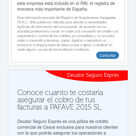
esta empresa está incluida en el RAI, el registro de
morosos más importante de España.
Esta información procede del Registro de Aceptaciones Impagadas
(R.A.I.). Sólo puede ser utilizada para atender a necesidades
legítimas de información del concursante, de acuerdo con su
actividad profesional o social, en orden a la concesión de crédito o al
seguimiento y control de los créditos ya concedidos y no se podrá
ceder o transmitir a terceros, copiar, duplicar o reproducir, ni
incorporar a ninguna base de datos propia o ajena, o reutilizar en
modo alguno, ya sea de forma directa o indirecta.
Consultar
Deudor Seguro Exprés
Conoce cuanto te costaría
asegurar el cobro de tus
facturas a PAFAVE 2015 SL.
Deudor Seguro Exprés es una póliza de crédito
comercial de Cesce exclusiva para nuestros clientes
con la que podrás asegurar tus operaciones a