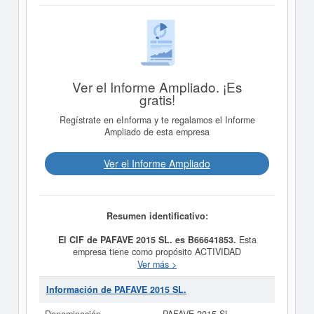
Ver el Informe Ampliado. ¡Es
gratis!
Regístrate en eInforma y te regalamos el Informe
Ampliado de esta empresa
Ver el Informe Ampliado
Resumen identificativo:
El CIF de PAFAVE 2015 SL. es B66641853.
Esta
empresa tiene como propósito ACTIVIDAD
INMOBILIARIA, ENTRE LAS CUALES SE ENCUENTRA,
Ver más >
LA COMPRAVENTA DE BIENES INMOBILIARIOS POR
CUENTA PROPIA, EL ALQUILER DE BIENES
Información de PAFAVE 2015 SL.
INMOBILIARIOS POR CUENTA PROPIA, AGENTES DE
LA PROPIEDAD INMOBILIARIA, ETC y fue creada el