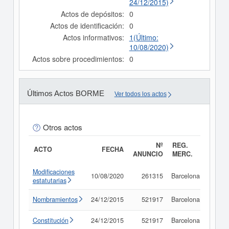
24/12/2015)
Actos de depósitos:
0
Actos de identificación:
0
Actos informativos:
1(Último:
10/08/2020)
Actos sobre procedimientos:
0
Últimos Actos BORME
Ver todos los actos
Otros actos
Nº
REG.
ACTO
FECHA
ANUNCIO
MERC.
Modificaciones
10/08/2020
261315
Barcelona
Consu
estatutarias
Nombramientos
24/12/2015
521917
Barcelona
Consu
Constitución
24/12/2015
521917
Barcelona
Consu