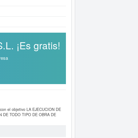
. ¡Es gratis!
resa
con el objetivo LA EJECUCION DE
N DE TODO TIPO DE OBRA DE
.p.. En la clasificación SIC, la
al de 90 veces. La última consulta
de hacerlo en esta misma web. Su
n el BORME y se dió de alta en el