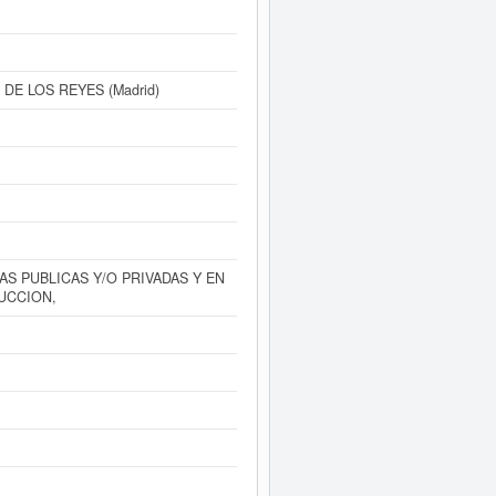
te Informe ampliado
de PANYMUR
esultados disponibles.
 DE LOS REYES (Madrid)
S PUBLICAS Y/O PRIVADAS Y EN
UCCION,