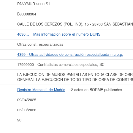
Registro Mercantil de Madrid.
PANYMUR 2000 S.L.
ás datos de la empresa PANYMUR 2000 S.L. puede
acceder inmediatamente a es
B83308304
 los resultados de sus años de actividad, así como los balances y cuentas de r
CALLE DE LOS CEREZOS (POL. IND), 15 - 28703 SAN SEBASTIAN
La última actualización del informe de empresa se ha realizado el 09/04/2025.
4630...
Más información sobre el número DUNS
Otras const, especializadas
4399 - Otras actividades de construcción especializada n.c.o.p.
17999900 - Contratistas comerciales especiales, SC
LA EJECUCION DE MUROS PANTALLAS EN TODA CLASE DE OBRA
GENERAL LA EJECUCION DE TODO TIPO DE OBRA DE CONSTR
Registro Mercantil de Madrid
- 12 actos en BORME publicados
09/04/2025
05/03/2026
90