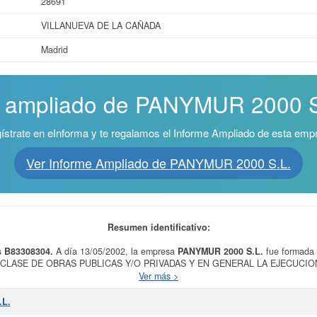
28691
VILLANUEVA DE LA CAÑADA
Madrid
e ampliado de PANYMUR 2000 S.L
ístrate en eInforma y te regalamos el Informe Ampliado de esta emp
Ver Informe Ampliado de PANYMUR 2000 S.L.
Resumen identificativo:
s B83308304.
A día 13/05/2002, la empresa
PANYMUR 2000 S.L.
fue formada 
CLASE DE OBRAS PUBLICAS Y/O PRIVADAS Y EN GENERAL LA EJECUCIO
n en el CNAE es 4399 - Otras actividades de construcción especializada n.c.o
Ver más >
ta con el número 17999900. Esta empresa se ha consultado en eInforma un tot
pañia puede solicitar alguna subvención y para informarse de cuales son, pue
.L.
está entre el rango de 3.100 a 60.000 €. Esta empresa ha publicado 12 actos e