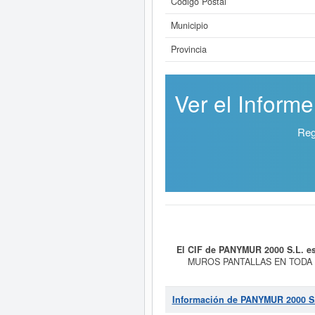
Código Postal
Municipio
Provincia
Ver el Inform
Reg
El CIF de PANYMUR 2000 S.L. e
MUROS PANTALLAS EN TODA 
CONSTRUCCION,. Su categorizació
empresa
PANYMUR 2000 S.L.
cuen
ha sido el 05/03/2026. Esta com
Información de PANYMUR 2000 S
patrimonio social de la compañia 