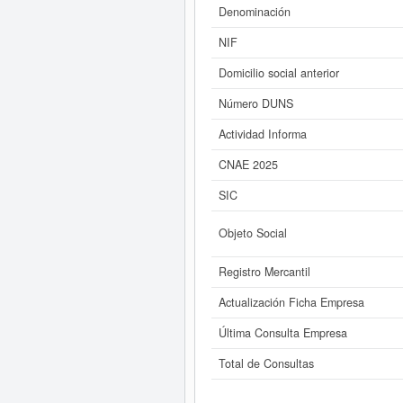
Denominación
Si está interesado en conocer m
NIF
2000 S.L. y consultar
Domicilio social anterior
Número DUNS
Actividad Informa
CNAE 2025
SIC
Objeto Social
Registro Mercantil
Actualización Ficha Empresa
Última Consulta Empresa
Total de Consultas