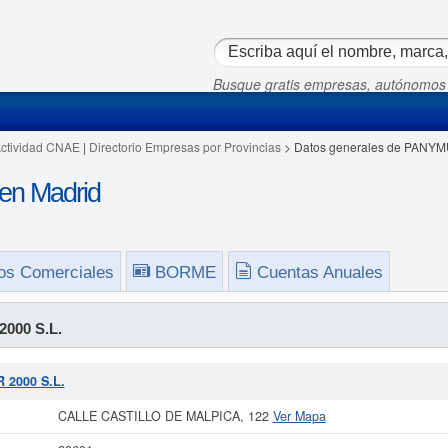
Busque gratis empresas, autónomos
Actividad CNAE
|
Directorio Empresas por Provincias
> Datos generales de PANYM
en Madrid
os Comerciales
BORME
Cuentas Anuales
000 S.L.
 2000 S.L.
CALLE CASTILLO DE MALPICA, 122
Ver Mapa