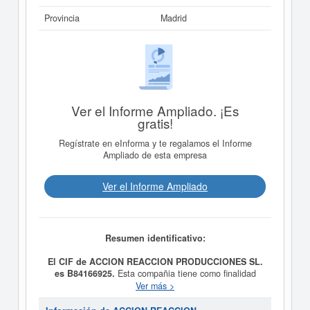
Provincia
Madrid
Ver el Informe Ampliado. ¡Es
gratis!
Regístrate en eInforma y te regalamos el Informe
Ampliado de esta empresa
Ver el Informe Ampliado
Resumen identificativo:
El CIF de ACCION REACCION PRODUCCIONES SL.
es B84166925.
Esta compañia tiene como finalidad
social LA PRODUCCION, DISTRIBUCION Y
Ver más >
REALIZACION DE TODO TIPO DE OBRAS
TEATRALES, FOTOGRAFICAS, CINEMATOGRAFICAS