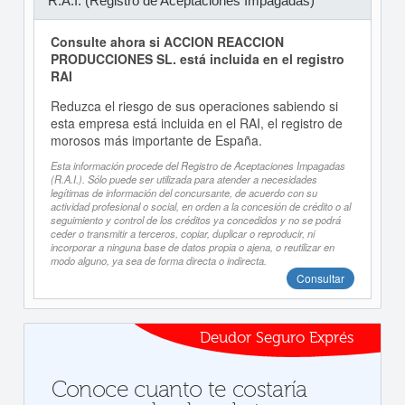
R.A.I. (Registro de Aceptaciones Impagadas)
Consulte ahora si ACCION REACCION
PRODUCCIONES SL. está incluida en el registro
RAI
Reduzca el riesgo de sus operaciones sabiendo si
esta empresa está incluida en el RAI, el registro de
morosos más importante de España.
Esta información procede del Registro de Aceptaciones Impagadas
(R.A.I.). Sólo puede ser utilizada para atender a necesidades
legítimas de información del concursante, de acuerdo con su
actividad profesional o social, en orden a la concesión de crédito o al
seguimiento y control de los créditos ya concedidos y no se podrá
ceder o transmitir a terceros, copiar, duplicar o reproducir, ni
incorporar a ninguna base de datos propia o ajena, o reutilizar en
modo alguno, ya sea de forma directa o indirecta.
Consultar
Deudor Seguro Exprés
Conoce cuanto te costaría