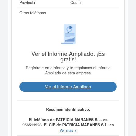
Provincia
Ceuta
Otros teléfonos
Ver el Informe Ampliado. ¡Es
gratis!
Regístrate en eInforma y te regalamos el Informe
Ampliado de esta empresa
Ver el Informe Ampliado
Resumen identificativo:
El teléfono de PATRICIA MARANES S.L. es
956511928. El CIF de PATRICIA MARANES S.L. es
B11959517.
La finalidad de la empresa
PATRICIA
Ver más >
MARANES S.L.
es COMERCIO AL POR MENOR