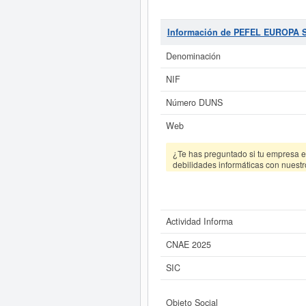
TELECOMUNICACIONES, GAS, E
Fontanería, instalación de sist
número total de empleados que c
Información de PEFEL EUROPA S
total de consultas de 73. Para inf
aproximado de 0 a 3.100 €. E
Denominación
Si está interesado en conocer
NIF
EUROPA S.L. y consulta
Número DUNS
Web
¿Te has preguntado si tu empresa es
debilidades informáticas con nuestr
Actividad Informa
CNAE 2025
SIC
Objeto Social