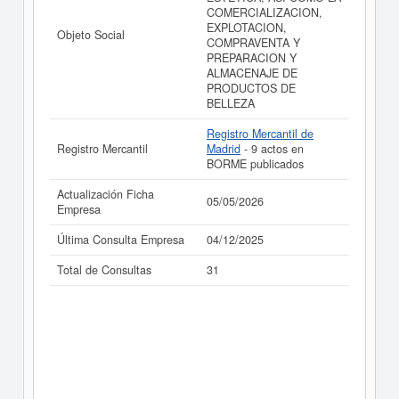
como los balances y cuentas de resultados disponibles.
COMERCIALIZACION,
EXPLOTACION,
La última actualización del informe de empresa se ha
Objeto Social
COMPRAVENTA Y
realizado el 05/05/2026.
PREPARACION Y
ALMACENAJE DE
PRODUCTOS DE
BELLEZA
Registro Mercantil de
Registro Mercantil
Madrid
- 9 actos en
BORME publicados
Actualización Ficha
05/05/2026
Empresa
Última Consulta Empresa
04/12/2025
Total de Consultas
31