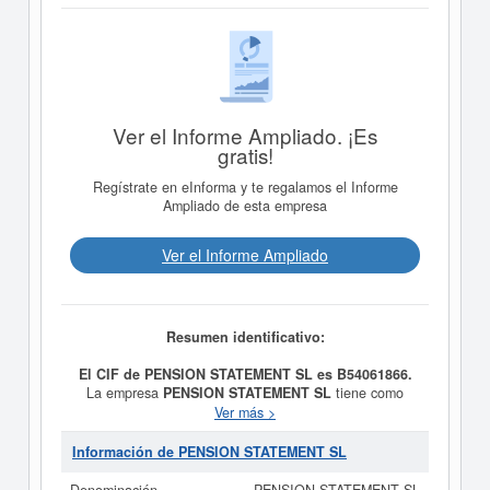
Ver el Informe Ampliado. ¡Es
gratis!
Regístrate en eInforma y te regalamos el Informe
Ampliado de esta empresa
Ver el Informe Ampliado
Resumen identificativo:
El CIF de PENSION STATEMENT SL es B54061866.
La empresa
PENSION STATEMENT SL
tiene como
objetivo LA ADMINISTRACION, PROMOCION,
Ver más >
CONSTRUCCION, REFORMAS, RECONSTRUCCION,
COMPRAVENTA Y ALQUILER DE TODO TIPO DE
Información de PENSION STATEMENT SL
BIENES INMUEBLES, TERRENOS Y SOLARES y se dió
del alta el día 15/11/2005. Esta empresa está incluida