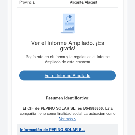
Provincia
Alicante/Alacant
Ver el Informe Ampliado. ¡Es
gratis!
Regístrate en eInforma y te regalamos el Informe
Ampliado de esta empresa
Ver el Informe Ampliado
Resumen identificativo:
El CIF de PEPINO SOLAR SL. es B54585856.
Esta
compañia tiene como finalidad social La actuación como
sociedad holding mediante la adquisición, tenencia,
Ver más >
administración de toda clase de valores mobiliarios,
participaciones sociales ocualquer otro título o signo
Información de PEPINO SOLAR SL.
representativo de derechos participativos o de crédito de