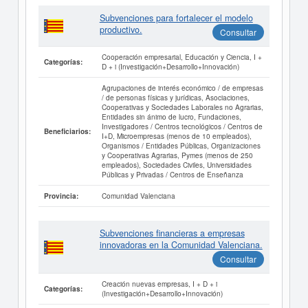
Subvenciones para fortalecer el modelo
productivo.
Consultar
Cooperación empresarial, Educación y Ciencia, I +
Categorías:
D + i (Investigación+Desarrollo+Innovación)
Agrupaciones de interés económico / de empresas
/ de personas físicas y jurídicas, Asociaciones,
Cooperativas y Sociedades Laborales no Agrarias,
Entidades sin ánimo de lucro, Fundaciones,
Investigadores / Centros tecnológicos / Centros de
Beneficiarios:
I+D, Microempresas (menos de 10 empleados),
Organismos / Entidades Públicas, Organizaciones
y Cooperativas Agrarias, Pymes (menos de 250
empleados), Sociedades Civiles, Universidades
Públicas y Privadas / Centros de Enseñanza
Comunidad Valenciana
Provincia:
Subvenciones financieras a empresas
innovadoras en la Comunidad Valenciana.
Consultar
Creación nuevas empresas, I + D + i
Categorías:
(Investigación+Desarrollo+Innovación)