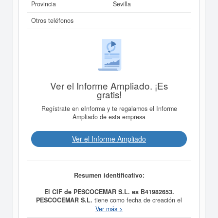
Provincia
Sevilla
Otros teléfonos
Ver el Informe Ampliado. ¡Es
gratis!
Regístrate en eInforma y te regalamos el Informe
Ampliado de esta empresa
Ver el Informe Ampliado
Resumen identificativo:
El CIF de PESCOCEMAR S.L. es B41982653.
PESCOCEMAR S.L.
tiene como fecha de creación el
día 06/05/1999 y su meta es NEGOCIOS DEDICADOS
Ver más >
A LA HOSTELERIA EN GENERAL.. Se clasifica dentro