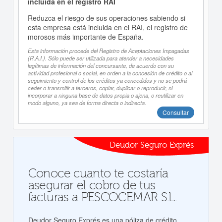
incluida en el registro RAI
Reduzca el riesgo de sus operaciones sabiendo si
esta empresa está incluida en el RAI, el registro de
morosos más importante de España.
Esta información procede del Registro de Aceptaciones Impagadas
(R.A.I.). Sólo puede ser utilizada para atender a necesidades
legítimas de información del concursante, de acuerdo con su
actividad profesional o social, en orden a la concesión de crédito o al
seguimiento y control de los créditos ya concedidos y no se podrá
ceder o transmitir a terceros, copiar, duplicar o reproducir, ni
incorporar a ninguna base de datos propia o ajena, o reutilizar en
modo alguno, ya sea de forma directa o indirecta.
Consultar
Deudor Seguro Exprés
Conoce cuanto te costaría
asegurar el cobro de tus
facturas a PESCOCEMAR S.L.
Deudor Seguro Exprés es una póliza de crédito