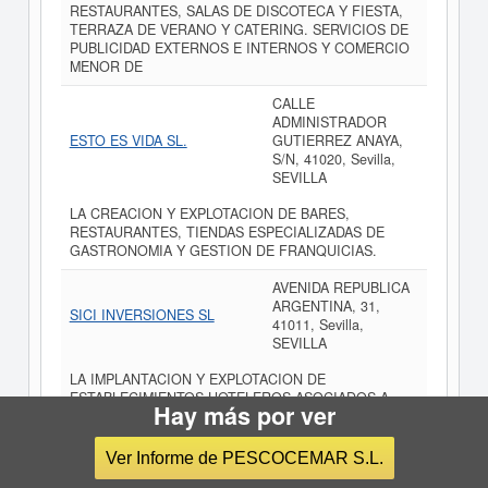
RESTAURANTES, SALAS DE DISCOTECA Y FIESTA,
TERRAZA DE VERANO Y CATERING. SERVICIOS DE
PUBLICIDAD EXTERNOS E INTERNOS Y COMERCIO
MENOR DE
CALLE
ADMINISTRADOR
ESTO ES VIDA SL.
GUTIERREZ ANAYA,
S/N, 41020, Sevilla,
SEVILLA
LA CREACION Y EXPLOTACION DE BARES,
RESTAURANTES, TIENDAS ESPECIALIZADAS DE
GASTRONOMIA Y GESTION DE FRANQUICIAS.
AVENIDA REPUBLICA
ARGENTINA, 31,
SICI INVERSIONES SL
41011, Sevilla,
SEVILLA
LA IMPLANTACION Y EXPLOTACION DE
ESTABLECIMIENTOS HOTELEROS ASOCIADOS A
Hay más por ver
INSTALACIONES DEPORTIVAS -CAMPOS DE GOLF,
TENIS, PADEL Y OTRAS-, INCLUYENDO, ASIMISMO,
SERVICIOS DE CATERING.
Ver Informe de PESCOCEMAR S.L.