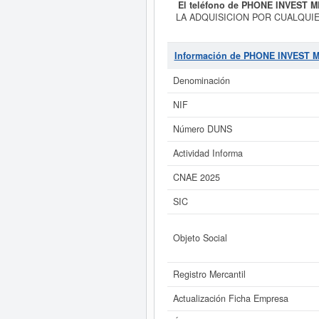
El teléfono de PHONE INVEST M
LA ADQUISICION POR CUALQUIE
LOS FONDOS PROPIOS DE CUALQUI
dada de alta el día 18/05/2005. Su
digitos correspondientes al númer
Información de PHONE INVEST 
empresa ha sido el 19/11/2014. Ac
desea saber cuales son puede hac
Denominación
PHONE INVEST MEXICO SL (
NIF
Si está interesado en conocer 
ampliado
de PHONE INVEST MEXICO
Número DUNS
Actividad Informa
CNAE 2025
SIC
Objeto Social
Registro Mercantil
Actualización Ficha Empresa