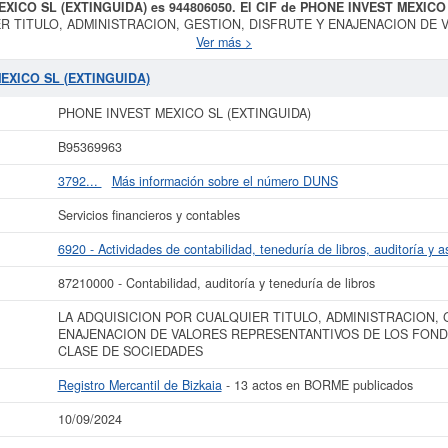
EXICO SL (EXTINGUIDA) es 944806050. El CIF de PHONE INVEST MEXICO
R TITULO, ADMINISTRACION, GESTION, DISFRUTE Y ENAJENACION DE
ER CLASE DE SOCIEDADES es el propósito final de la empresa
PHONE I
Ver más >
 CNAE correspondiente es 6920 - Actividades de contabilidad, teneduría de libro
o SIC de
PHONE INVEST MEXICO SL (EXTINGUIDA)
son 87210000. La consult
MEXICO SL (EXTINGUIDA)
umula un total de 30 consultas. Esta empresa y las similares de su sector pue
er la consulta en esta página. El capital social de la empresa se encuentra de
PHONE INVEST MEXICO SL (EXTINGUIDA)
EXTINGUIDA)
está dada de alta en el Registro Mercantil de Bizkaia y tiene 1
B95369963
más datos de la empresa PHONE INVEST MEXICO SL (EXTINGUIDA) puede
acce
 SL (EXTINGUIDA) y consultar los resultados de sus años de actividad, así
3792...
Más información sobre el número DUNS
resultados disponibles.
Servicios financieros y contables
La última actualización del informe de empresa se ha realizado el 10/09/2024.
6920 - Actividades de contabilidad, teneduría de libros, auditoría y as
87210000 - Contabilidad, auditoría y teneduría de libros
LA ADQUISICION POR CUALQUIER TITULO, ADMINISTRACION, 
ENAJENACION DE VALORES REPRESENTANTIVOS DE LOS FON
CLASE DE SOCIEDADES
Registro Mercantil de Bizkaia
- 13 actos en BORME publicados
10/09/2024