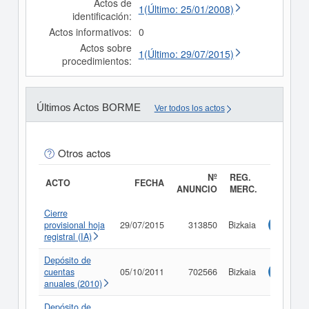
Actos de
1(Último: 25/01/2008)
identificación:
Actos informativos:
0
Actos sobre
1(Último: 29/07/2015)
procedimientos:
Últimos Actos BORME
Ver todos los actos
Otros actos
Nº
REG.
ACTO
FECHA
ANUNCIO
MERC.
Cierre
provisional hoja
29/07/2015
313850
Bizkaia
Consulta
registral (IA)
Depósito de
cuentas
05/10/2011
702566
Bizkaia
Consulta
anuales (2010)
Depósito de