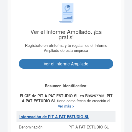
Ver el Informe Ampliado. ¡Es
gratis!
Regístrate en eInforma y te regalamos el Informe
Ampliado de esta empresa
Ver el Informe Ampliado
Resumen identificativo:
El CIF de PIT A PAT ESTUDIO SL es B95257705.
PIT
A PAT ESTUDIO SL
tiene como fecha de creación el
día 10/04/2003 y su meta es REALIZACION Y
Ver más >
PRODUCCION DE PRODUCTOS AUDIOVISUALES Y
DE ILUSTRACION. Se clasifica dentro de la categoría
Información de PIT A PAT ESTUDIO SL
del CNAE 5915 - Actividades de producción
cinematográfica y de vídeo.
PIT A PAT ESTUDIO SL
Denominación
PIT A PAT ESTUDIO SL
consta con el número de SIC 78120000,