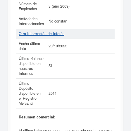
Número de
3 (año 2009)
Empleados
Actividades
No constan
Internacionales
Otra Información de Interés
Fecha último
20/10/2023
dato
Último Balance
disponible en
SI
nuestros
Informes
Último
Depósito
disponible en
2011
el Registro
Mercantil
Resumen comercial:
El último balance de cuentas presentado por la empresa