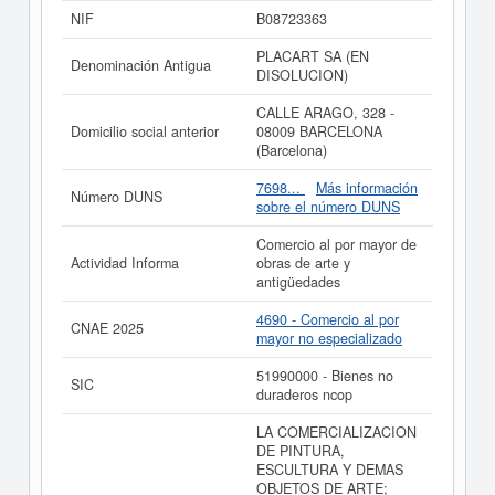
PLACART SL
se encuentra en la clasificación SIC
NIF
B08723363
correspondiente a la actividad 51990000. La ficha
contabiliza un total de 4 consultas. La última
PLACART SA (EN
Denominación Antigua
visualización es del 07/06/2026. Esta empresa y otras
DISOLUCION)
similiares pueden aspirar a algunas subvenciones.
Descubra a cuales desde aquí. El número de actos
CALLE ARAGO, 328 -
publicados en el BORME sobre esta empresa es de 21 y
Domicilio social anterior
08009 BARCELONA
figura en el Registro Mercantil de Barcelona.
(Barcelona)
Si está interesado en conocer más datos de la empresa
7698...
Más información
Número DUNS
PLACART SL puede
acceder inmediatamente a este
sobre el número DUNS
Informe ampliado
de PLACART SL y consultar los
resultados de sus años de actividad, así como los
Comercio al por mayor de
balances y cuentas de resultados disponibles.
Actividad Informa
obras de arte y
antigüedades
La última actualización del informe de empresa se ha
realizado el 12/05/2023.
4690 - Comercio al por
CNAE 2025
mayor no especializado
51990000 - Bienes no
SIC
duraderos ncop
LA COMERCIALIZACION
DE PINTURA,
ESCULTURA Y DEMAS
OBJETOS DE ARTE;