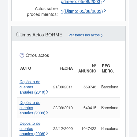
primero: 05/08/2003)
Actos sobre
1(Último: 05/08/2003)
procedimientos:
Últimos Actos BORME
Ver todos los actos
Otros actos
Nº
REG.
ACTO
FECHA
ANUNCIO
MERC.
Depósito de
cuentas
21/09/2011
569746
Barcelona
Consu
anuales (2010)
Depósito de
cuentas
22/09/2010
640415
Barcelona
Consu
anuales (2009)
Depósito de
cuentas
22/12/2009
1047422
Barcelona
Consu
anuales (2008)