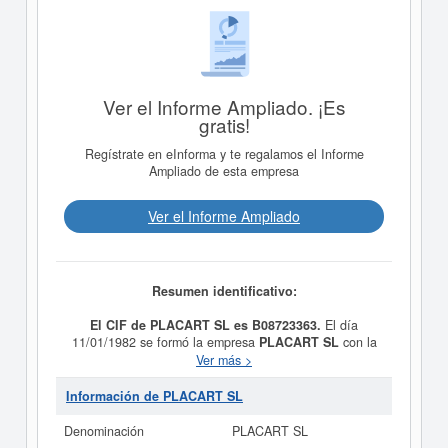
Ver el Informe Ampliado. ¡Es
gratis!
Regístrate en eInforma y te regalamos el Informe
Ampliado de esta empresa
Ver el Informe Ampliado
Resumen identificativo:
El CIF de PLACART SL es B08723363.
El día
11/01/1982 se formó la empresa
PLACART SL
con la
finalidad de LA COMERCIALIZACION DE PINTURA,
Ver más >
ESCULTURA Y DEMAS OBJETOS DE ARTE;
ARTESANIA, MUEBLES, ANTIGUEDADES, JOYERIA,
Información de PLACART SL
BISUTERIA, PORCELANAS, GRABADOS Y
LITOGRAFIAS.. Está dentro de la categoría CNAE 4690
Denominación
PLACART SL
- Comercio al por mayor no especializado. La empresa