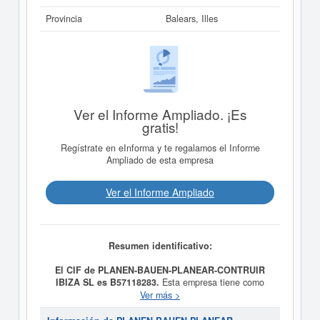
Provincia
Balears, Illes
Ver el Informe Ampliado. ¡Es
gratis!
Regístrate en eInforma y te regalamos el Informe
Ampliado de esta empresa
Ver el Informe Ampliado
Resumen identificativo:
El CIF de PLANEN-BAUEN-PLANEAR-CONTRUIR
IBIZA SL es B57118283.
Esta empresa tiene como
propósito LA EXPLOTACION DE ESTABLECIMIENTOS
Ver más >
DE RESTAURACION, BARES, RESTAURANTES Y/O
HOTELES, TANTO DIRECTAMENTE COMO POR