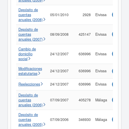
anuales (2009)
Depósito de
cuentas
05/01/2010
2928
Eivissa
Consulta
anuales (2008)
Depósito de
cuentas
08/09/2008
425147
Eivissa
Consulta
anuales (2007)
Cambio de
domicilio
24/12/2007
636996
Eivissa
Consulta
social
Modificaciones
24/12/2007
636996
Eivissa
Consulta
estatutarias
Reelecciones
24/12/2007
636996
Eivissa
Consulta
Depósito de
cuentas
07/09/2007
405278
Málaga
Consulta
anuales (2006)
Depósito de
cuentas
07/09/2006
346930
Málaga
Consulta
anuales (2005)