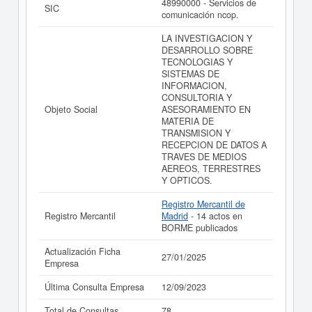
48990000 - Servicios de
PLUS-QUAM I MAS D SISTEMAS DE INFORMACION
SIC
comunicación ncop.
SL puede
acceder inmediatamente a este Informe
ampliado
de PLUS-QUAM I MAS D SISTEMAS DE
LA INVESTIGACION Y
INFORMACION SL y consultar los resultados de sus
DESARROLLO SOBRE
años de actividad, así como los balances y cuentas de
TECNOLOGIAS Y
resultados disponibles.
SISTEMAS DE
INFORMACION,
La última actualización del informe de empresa se ha
CONSULTORIA Y
realizado el 27/01/2025.
Objeto Social
ASESORAMIENTO EN
MATERIA DE
TRANSMISION Y
RECEPCION DE DATOS A
TRAVES DE MEDIOS
AEREOS, TERRESTRES
Y OPTICOS.
Registro Mercantil de
Registro Mercantil
Madrid
- 14 actos en
BORME publicados
Actualización Ficha
27/01/2025
Empresa
Última Consulta Empresa
12/09/2023
Total de Consultas
78