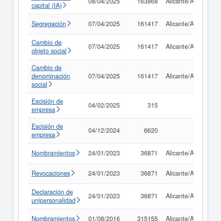
08/04/2025
163868
Alicante/Alacant
capital (IA)
Segregación
07/04/2025
161417
Alicante/Alacant
Cambio de
07/04/2025
161417
Alicante/Alacant
objeto social
Cambio de
denominación
07/04/2025
161417
Alicante/Alacant
social
Escisión de
04/02/2025
315
empresa
Escisión de
04/12/2024
6620
empresa
Nombramientos
24/01/2023
36871
Alicante/Alacant
Revocaciones
24/01/2023
36871
Alicante/Alacant
Declaración de
24/01/2023
36871
Alicante/Alacant
unipersonalidad
Nombramientos
01/08/2016
315155
Alicante/Alacant