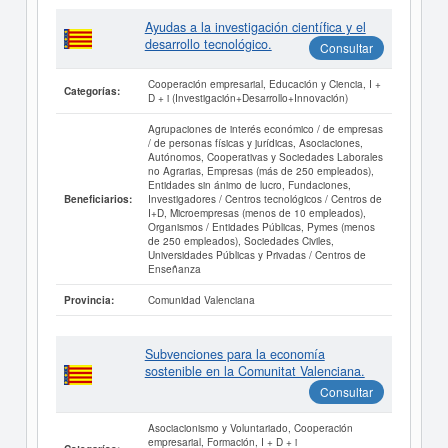
Ayudas a la investigación científica y el
desarrollo tecnológico.
Consultar
Cooperación empresarial, Educación y Ciencia, I +
Categorías:
D + i (Investigación+Desarrollo+Innovación)
Agrupaciones de interés económico / de empresas
/ de personas físicas y jurídicas, Asociaciones,
Autónomos, Cooperativas y Sociedades Laborales
no Agrarias, Empresas (más de 250 empleados),
Entidades sin ánimo de lucro, Fundaciones,
Investigadores / Centros tecnológicos / Centros de
Beneficiarios:
I+D, Microempresas (menos de 10 empleados),
Organismos / Entidades Públicas, Pymes (menos
de 250 empleados), Sociedades Civiles,
Universidades Públicas y Privadas / Centros de
Enseñanza
Comunidad Valenciana
Provincia:
Subvenciones para la economía
sostenible en la Comunitat Valenciana.
Consultar
Asociacionismo y Voluntariado, Cooperación
empresarial, Formación, I + D + i