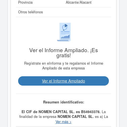
Provincia
Alicante/Alacant
Otros teléfonos
Ver el Informe Ampliado. ¡Es
gratis!
Regístrate en eInforma y te regalamos el Informe
Ampliado de esta empresa
Ver el Informe Ampliado
Resumen identificativo:
El CIF de NOMEN CAPITAL SL. es B54943378.
La
finalidad de la empresa
NOMEN CAPITAL SL.
es a) La
participación en el capital de otras sociedades o
Ver más >
entidades, civiles o mercantiles, ya sea adquiriendo por