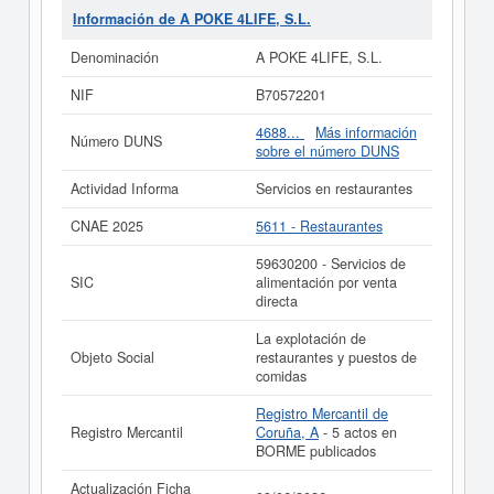
Restaurantes. La actividad de la clasificación del
Información de A POKE 4LIFE, S.L.
Sistema Internacional de Clasificación de empresas
corresponde al número 59630200. El personal
Denominación
A POKE 4LIFE, S.L.
compuesto por
A POKE 4LIFE, S.L.
es de un total de
4.
A POKE 4LIFE, S.L.
cuenta con un total de 59
NIF
B70572201
consultas. Su última consulta se ha producido el
13/05/2026. Puede consultar las posibles subvenciones
4688...
Más información
Número DUNS
para esta empresa y otras similares en esta misma
sobre el número DUNS
página. El rango del capital social es de 0 a 3.100 €. El
BORME ha publicado 5 de esta empresa y esta
Actividad Informa
Servicios en restaurantes
registrada en el Registro Mercantil de Coruña, A.
CNAE 2025
5611 - Restaurantes
Si está interesado en conocer más datos de la empresa
A POKE 4LIFE, S.L. puede
acceder inmediatamente a
59630200 - Servicios de
este Informe ampliado
de A POKE 4LIFE, S.L. y
SIC
alimentación por venta
consultar los resultados de sus años de actividad, así
directa
como los balances y cuentas de resultados disponibles.
La explotación de
La última actualización del informe de empresa se ha
Objeto Social
restaurantes y puestos de
realizado el 09/06/2026.
comidas
Registro Mercantil de
Registro Mercantil
Coruña, A
- 5 actos en
BORME publicados
Actualización Ficha