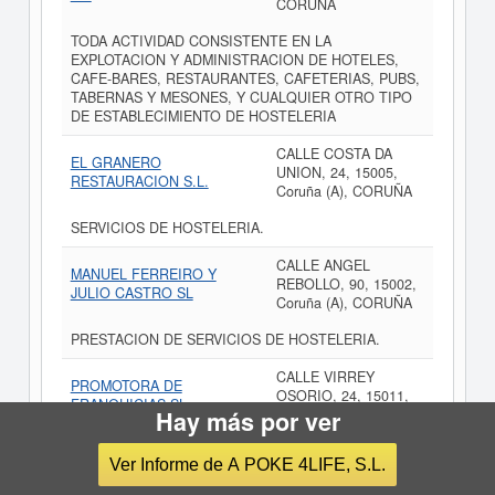
CORUÑA
TODA ACTIVIDAD CONSISTENTE EN LA
EXPLOTACION Y ADMINISTRACION DE HOTELES,
CAFE-BARES, RESTAURANTES, CAFETERIAS, PUBS,
TABERNAS Y MESONES, Y CUALQUIER OTRO TIPO
DE ESTABLECIMIENTO DE HOSTELERIA
CALLE COSTA DA
EL GRANERO
UNION, 24, 15005,
RESTAURACION S.L.
Coruña (A), CORUÑA
SERVICIOS DE HOSTELERIA.
CALLE ANGEL
MANUEL FERREIRO Y
REBOLLO, 90, 15002,
JULIO CASTRO SL
Coruña (A), CORUÑA
PRESTACION DE SERVICIOS DE HOSTELERIA.
CALLE VIRREY
PROMOTORA DE
OSORIO, 24, 15011,
FRANQUICIAS SL
Hay más por ver
Coruña (A), CORUÑA
Explotación de un restaurante.
Ver Informe de A POKE 4LIFE, S.L.
PLAZA LUGO, 10,