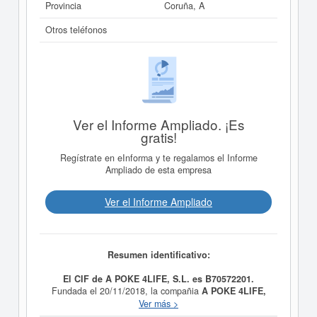
Provincia
Coruña, A
Otros teléfonos
Ver el Informe Ampliado. ¡Es
gratis!
Regístrate en eInforma y te regalamos el Informe
Ampliado de esta empresa
Ver el Informe Ampliado
Resumen identificativo:
El CIF de A POKE 4LIFE, S.L. es B70572201.
Fundada el 20/11/2018, la compañia
A POKE 4LIFE,
S.L.
tiene como finalidad La explotación de restaurantes
Ver más >
y puestos de comidas. Su categoría CNAE es 5611 -