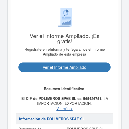
Ver el Informe Ampliado. ¡Es
gratis!
Regístrate en eInforma y te regalamos el Informe
Ampliado de esta empresa
Ver el Informe Ampliado
Resumen identificativo:
El CIF de POLIMEROS SPAE SL es B65426751.
LA
IMPORTACION, EXPORTACION,
COMERCIALIZACION, REPRESENTACION, Y
Ver más >
DISTRIBUCION DE TODO TIPO DE PRODUCTOS Y
MATERIALES PLASTICOS es el propósito final de la
Información de POLIMEROS SPAE SL
empresa
POLIMEROS SPAE SL
, dada de alta el día
15/10/2010. Su CNAE correspondiente es 4690 -