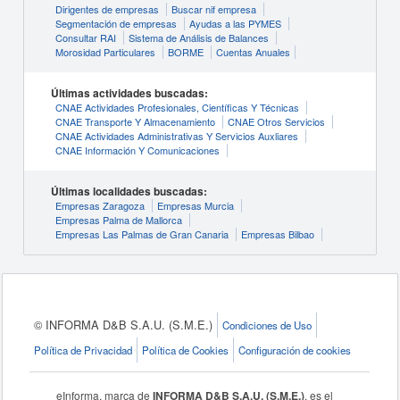
Dirigentes de empresas
Buscar nif empresa
Segmentación de empresas
Ayudas a las PYMES
Consultar RAI
Sistema de Análisis de Balances
Morosidad Particulares
BORME
Cuentas Anuales
Últimas actividades buscadas:
CNAE Actividades Profesionales, Científicas Y Técnicas
CNAE Transporte Y Almacenamiento
CNAE Otros Servicios
CNAE Actividades Administrativas Y Servicios Auxliares
CNAE Información Y Comunicaciones
Últimas localidades buscadas:
Empresas Zaragoza
Empresas Murcia
Empresas Palma de Mallorca
Empresas Las Palmas de Gran Canaria
Empresas Bilbao
© INFORMA D&B S.A.U. (S.M.E.)
Condiciones de Uso
Política de Privacidad
Política de Cookies
Configuración de cookies
eInforma, marca de
INFORMA D&B S.A.U. (S.M.E.)
, es el