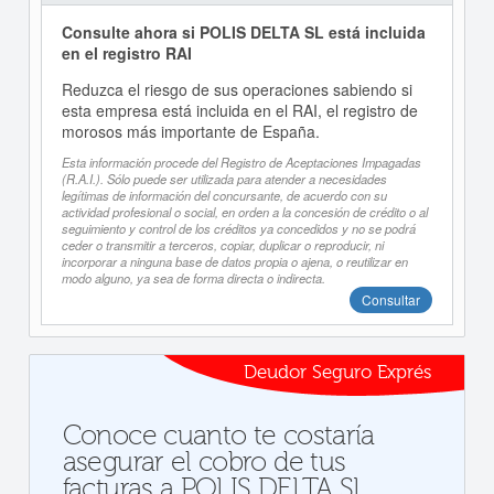
Consulte ahora si POLIS DELTA SL está incluida
en el registro RAI
Reduzca el riesgo de sus operaciones sabiendo si
esta empresa está incluida en el RAI, el registro de
morosos más importante de España.
Esta información procede del Registro de Aceptaciones Impagadas
(R.A.I.). Sólo puede ser utilizada para atender a necesidades
legítimas de información del concursante, de acuerdo con su
actividad profesional o social, en orden a la concesión de crédito o al
seguimiento y control de los créditos ya concedidos y no se podrá
ceder o transmitir a terceros, copiar, duplicar o reproducir, ni
incorporar a ninguna base de datos propia o ajena, o reutilizar en
modo alguno, ya sea de forma directa o indirecta.
Consultar
Deudor Seguro Exprés
Conoce cuanto te costaría
asegurar el cobro de tus
facturas a POLIS DELTA SL