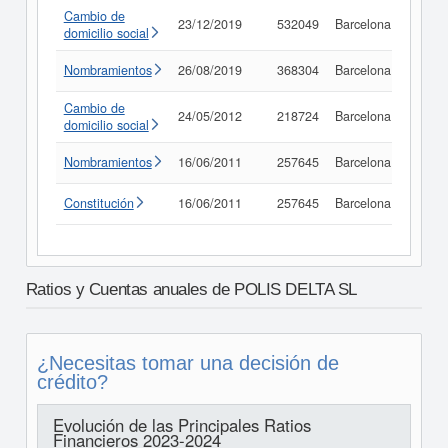
Cambio de
23/12/2019
532049
Barcelona
Consu
domicilio social
Nombramientos
26/08/2019
368304
Barcelona
Consu
Cambio de
24/05/2012
218724
Barcelona
Consu
domicilio social
Nombramientos
16/06/2011
257645
Barcelona
Consu
Constitución
16/06/2011
257645
Barcelona
Consu
Ratios y Cuentas anuales de POLIS DELTA SL
¿Necesitas tomar una decisión de
crédito?
Evolución de las Principales Ratios
Financieros 2023-2024