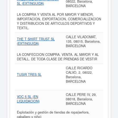
08022, Barcelona,
SL (EXTINGUIDA)
BARCELONA
LA COMPRA Y VENTA AL POR MAYOR Y MENOR,
IMPORTACION, EXPORTACION, COMERCIALIZACION
Y DISTRIBUCION DE ARTICULOS DEPORTIVOS Y
TEXTIL.
CALLE VILADOMAT,
THE T SHIRT TRUST SL
135, 08015, Barcelona,
(EXTINGUIDA)
BARCELONA
LA CONFECCION COMPRA. VENTA. AL MAYOR Y AL
DETALL. DE TODA CLASE DE PRENDAS DE VESTIR
CALLE RICARDO
CALVO, 2, 08022,
TUSIR TRES SL
Barcelona,
BARCELONA
CALLE PERE IV, 29,
VOC 5 SL (EN
08018, Barcelona,
LIQUIDACION)
BARCELONA
Explotación y gestión de tiendas de ropa(señora,
caballero y niño)