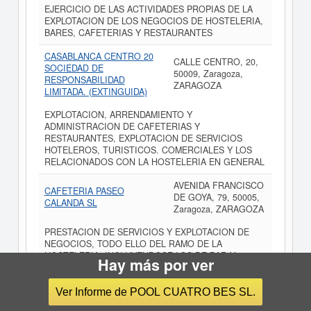
EJERCICIO DE LAS ACTIVIDADES PROPIAS DE LA
EXPLOTACION DE LOS NEGOCIOS DE HOSTELERIA,
BARES, CAFETERIAS Y RESTAURANTES
CASABLANCA CENTRO 20
CALLE CENTRO, 20,
SOCIEDAD DE
50009, Zaragoza,
RESPONSABILIDAD
ZARAGOZA
LIMITADA. (EXTINGUIDA)
EXPLOTACION, ARRENDAMIENTO Y
ADMINISTRACION DE CAFETERIAS Y
RESTAURANTES, EXPLOTACION DE SERVICIOS
HOTELEROS, TURISTICOS. COMERCIALES Y LOS
RELACIONADOS CON LA HOSTELERIA EN GENERAL
AVENIDA FRANCISCO
CAFETERIA PASEO
DE GOYA, 79, 50005,
CALANDA SL
Zaragoza, ZARAGOZA
PRESTACION DE SERVICIOS Y EXPLOTACION DE
NEGOCIOS, TODO ELLO DEL RAMO DE LA
HOSTELERIA, INCLUYENDOSE LOS DE BAR Y
Hay más por ver
CAFETERIA
CALLE CASTILLA, 10,
Ver Informe de POOL CUATRO BES SL.
DISTRIBUCIONES TINO-
50009, Zaragoza,
DISAR S.L.