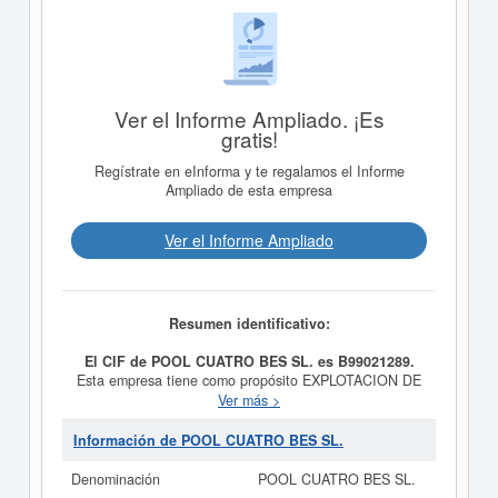
Ver el Informe Ampliado. ¡Es
gratis!
Regístrate en eInforma y te regalamos el Informe
Ampliado de esta empresa
Ver el Informe Ampliado
Resumen identificativo:
El CIF de POOL CUATRO BES SL. es B99021289.
Esta empresa tiene como propósito EXPLOTACION DE
NEGOCIOS DE HOSTELERIA, CAFE Y BAR. SALON
Ver más >
DE BILLAR Y SERVICIOS DE CONEXION A INTERNET
y fue creada el día 09/07/2004. La categoría CNAE en
Información de POOL CUATRO BES SL.
la que está dada de alta esta empresa es 5630 -
Servicios de bebidas. Dentro de la Clasificación
Denominación
POOL CUATRO BES SL.
Industrial Estándar o SIC,
POOL CUATRO BES SL.