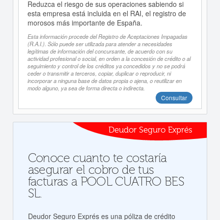
Reduzca el riesgo de sus operaciones sabiendo si
esta empresa está incluida en el RAI, el registro de
morosos más importante de España.
Esta información procede del Registro de Aceptaciones Impagadas
(R.A.I.). Sólo puede ser utilizada para atender a necesidades
legítimas de información del concursante, de acuerdo con su
actividad profesional o social, en orden a la concesión de crédito o al
seguimiento y control de los créditos ya concedidos y no se podrá
ceder o transmitir a terceros, copiar, duplicar o reproducir, ni
incorporar a ninguna base de datos propia o ajena, o reutilizar en
modo alguno, ya sea de forma directa o indirecta.
Consultar
Deudor Seguro Exprés
Conoce cuanto te costaría
asegurar el cobro de tus
facturas a POOL CUATRO BES
SL.
Deudor Seguro Exprés es una póliza de crédito