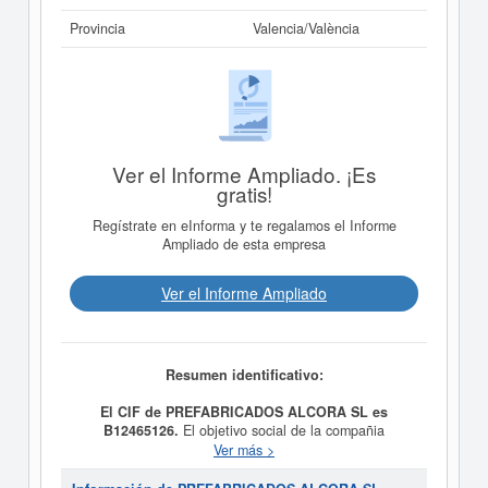
Provincia
Valencia/València
Ver el Informe Ampliado. ¡Es
gratis!
Regístrate en eInforma y te regalamos el Informe
Ampliado de esta empresa
Ver el Informe Ampliado
Resumen identificativo:
El CIF de PREFABRICADOS ALCORA SL es
B12465126.
El objetivo social de la compañia
PREFABRICADOS ALCORA SL
es LA FABRICACION
Ver más >
Y COMERCIALIZACION DE BLOQUES BOVEDILLAS Y
TODO TIPO DE PREFABRICADOS Y HORMIGON. y