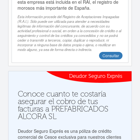
esta empresa está incluida en el RAI, el registro de
morosos más importante de España.
Esta información procede del Registro de Aceptaciones Impagadas
(R.A.I.). Sólo puede ser utilizada para atender a necesidades
legítimas de información del concursante, de acuerdo con su
actividad profesional o social, en orden a la concesión de crédito o al
seguimiento y control de los créditos ya concedidos y no se podrá
ceder o transmitir a terceros, copiar, duplicar o reproducir, ni
incorporar a ninguna base de datos propia o ajena, o reutilizar en
modo alguno, ya sea de forma directa o indirecta.
Consultar
Deudor Seguro Exprés
Conoce cuanto te costaría
asegurar el cobro de tus
facturas a PREFABRICADOS
ALCORA SL
Deudor Seguro Exprés es una póliza de crédito
comercial de Cesce exclusiva para nuestros clientes