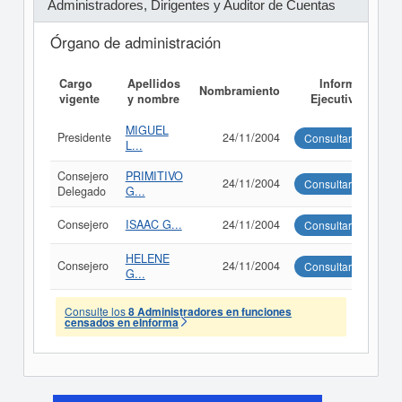
Administradores, Dirigentes y Auditor de Cuentas
Órgano de administración
Cargo
Apellidos
Informe
Nombramiento
vigente
y nombre
Ejecutivo
MIGUEL
Presidente
24/11/2004
Consultar
L...
Consejero
PRIMITIVO
24/11/2004
Consultar
Delegado
G...
Consejero
ISAAC G...
24/11/2004
Consultar
HELENE
Consejero
24/11/2004
Consultar
G...
Consulte los
8 Administradores en funciones
censados en eInforma