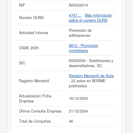
página. El capital social de la empresa se encuentra
NIF
A05022314
dentro del rango mayor de 60.000 €.
PRISLAGO SA
está dada de alta en el Registro Mercantil de Ávila y
4747...
Más información
Número DUNS
tiene 23 actos publicados en el BORME.
sobre el número DUNS
Si está interesado en conocer más datos de la empresa
Promoción de
Actividad Informa
PRISLAGO SA puede
acceder inmediatamente a este
edificaciones
Informe ampliado
de PRISLAGO SA y consultar los
resultados de sus años de actividad, así como los
6812 - Promoción
CNAE 2025
balances y cuentas de resultados disponibles.
inmobiliaria
La última actualización del informe de empresa se ha
65520000 - Subdivisores y
realizado el 18/12/2024.
SIC
desarrolladores, SC
Registro Mercantil de Ávila
Registro Mercantil
- 23 actos en BORME
publicados
Actualización Ficha
18/12/2024
Empresa
Última Consulta Empresa
21/12/2024
Total de Consultas
46