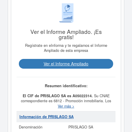
Ver el Informe Ampliado. ¡Es
gratis!
Regístrate en eInforma y te regalamos el Informe
Ampliado de esta empresa
Ver el Informe Ampliado
Resumen identificativo:
El CIF de PRISLAGO SA es A05022314.
Su CNAE
correspondiente es 6812 - Promoción inmobiliaria. Los
digitos correspondientes al número SIC de
PRISLAGO
Ver más >
SA
son 65520000. La consulta más reciente de la ficha
de esta empresa ha sido el 21/12/2024. Acumula un
Información de PRISLAGO SA
total de 46 consultas. Esta empresa y las similares de
su sector pueden pedir algunas subvenciones. Si desea
Denominación
PRISLAGO SA
saber cuales son puede hacer la consulta en esta