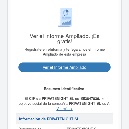
Ver el Informe Ampliado. ¡Es
gratis!
Regístrate en eInforma y te regalamos el Informe
Ampliado de esta empresa
Ver el Informe Ampliado
Resumen identificativo:
El CIF de PRIVATENIGHT SL es B53847836.
El
objetivo social de la compañia
PRIVATENIGHT SL
es A.
LA EDICION, CREACION Y SOPORTE E AUDIO
Ver más >
VIDEO E INFORMATICA; LA IMPORTACION Y
EXPORTACION DE TODA CLASE DE BIENES Y
Información de PRIVATENIGHT SL
SERVICIOS QUE SEAN RELACIONADOS CON LA
INFORMATICA Y LA PRODUCCION DE PELICULAS