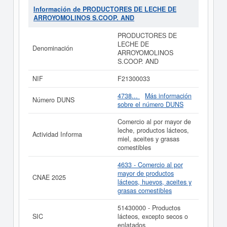
aceites y grasas comestibles.
PRODUCTORES DE
Información de PRODUCTORES DE LECHE DE
LECHE DE ARROYOMOLINOS S.COOP. AND
consta
ARROYOMOLINOS S.COOP. AND
con el número de SIC 51430000, correspondiente a la
actividad de Productos lácteos, excepto secos o
PRODUCTORES DE
enlatados. La última consulta de la ficha ha sido el
LECHE DE
Denominación
25/06/2026. La ficha se ha consultado hasta 13 veces.
ARROYOMOLINOS
Para documentarse que tipo de subvenciones puede
S.COOP. AND
solicitar esta empresa y otras parecidas puede hacerlo
aquí.
NIF
F21300033
Si está interesado en conocer más datos de la empresa
4738...
Más información
Número DUNS
PRODUCTORES DE LECHE DE ARROYOMOLINOS
sobre el número DUNS
S.COOP. AND puede
acceder inmediatamente a este
Informe ampliado
de PRODUCTORES DE LECHE DE
Comercio al por mayor de
ARROYOMOLINOS S.COOP. AND y consultar los
leche, productos lácteos,
Actividad Informa
resultados de sus años de actividad, así como los
miel, aceites y grasas
balances y cuentas de resultados disponibles.
comestibles
La última actualización del informe de empresa se ha
4633 - Comercio al por
realizado el 16/10/2025.
mayor de productos
CNAE 2025
lácteos, huevos, aceites y
grasas comestibles
51430000 - Productos
SIC
lácteos, excepto secos o
enlatados