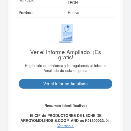
Municipio
LEON
Provincia
Huelva
Ver el Informe Ampliado. ¡Es
gratis!
Regístrate en eInforma y te regalamos el Informe
Ampliado de esta empresa
Ver el Informe Ampliado
Resumen identificativo:
El CIF de PRODUCTORES DE LECHE DE
ARROYOMOLINOS S.COOP. AND es F21300033.
Se
clasifica dentro de la categoría del CNAE 4633 -
Ver más >
Comercio al por mayor de productos lácteos, huevos,