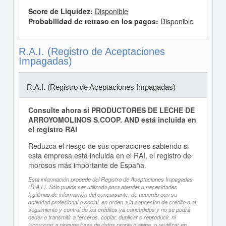
Score de Liquidez:
Disponible
Probabilidad de retraso en los pagos:
Disponible
R.A.I. (Registro de Aceptaciones
Impagadas)
R.A.I. (Registro de Aceptaciones Impagadas)
Consulte ahora si PRODUCTORES DE LECHE DE
ARROYOMOLINOS S.COOP. AND está incluida en
el registro RAI
Reduzca el riesgo de sus operaciones sabiendo si
esta empresa está incluida en el RAI, el registro de
morosos más importante de España.
Esta información procede del Registro de Aceptaciones Impagadas
(R.A.I.). Sólo puede ser utilizada para atender a necesidades
legítimas de información del concursante, de acuerdo con su
actividad profesional o social, en orden a la concesión de crédito o al
seguimiento y control de los créditos ya concedidos y no se podrá
ceder o transmitir a terceros, copiar, duplicar o reproducir, ni
incorporar a ninguna base de datos propia o ajena, o reutilizar en