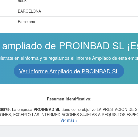
8005
BARCELONA
Barcelona
e ampliado de PROINBAD SL ¡Es
ístrate en eInforma y te regalamos el Informe Ampliado de esta emp
Ver Informe Ampliado de PROINBAD SL
Resumen identificativo:
39879.
La empresa
PROINBAD SL
tiene como objetivo LA PRESTACION DE
ES, EXCEPTO LAS INTERMEDIACIONES SUJETAS A REQUISITOS ESPECIALES
cluida dentro de la categoría CNAE 4615 - Actividades de intermediarios del 
Ver más >
ría. Dentro del Sistema Internacional de Clasificación de actividades empresaria
ROINBAD SL
cuenta con una cantidad de 1 empleados en plantilla. Esta ficha
oducido el 15/03/2018. En la presente página puede consultar a qué subvencion