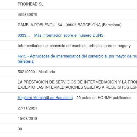
 empresa
PROINBAD SL
tiene un patrimonio aproximado de 0 a 3.100 €. Esta em
PROINBAD SL
Mercantil de Barcelona y tiene 29 actos inscritos en el BORME.
B59339879
ás datos de la empresa PROINBAD SL puede
acceder inmediatamente a este In
esultados de sus años de actividad, así como los balances y cuentas de resulta
RAMBLA POBLENOU, 54 - 08005 BARCELONA (Barcelona)
La última actualización del informe de empresa se ha realizado el 27/11/2021.
6333...
Más información sobre el número DUNS
Intermediarios del comercio de muebles, artículos para el hogar y
4615 - Actividades de intermediarios del comercio al por mayor de mu
ferretería
50210000 - Mobiliario
LA PRESTACION DE SERVICIOS DE INTERMEDIACION Y LA PR
EXCEPTO LAS INTERMEDIACIONES SUJETAS A REQUISITOS ESP
Registro Mercantil de Barcelona
- 29 actos en BORME publicados
27/11/2021
15/03/2018
90