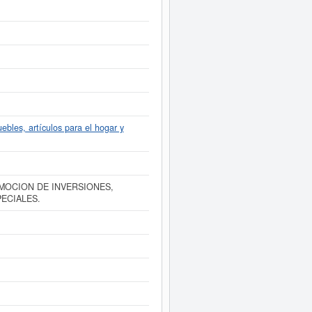
presa figura inscrita en el Registro
forme ampliado
de PROINBAD SL y
dos disponibles.
ebles, artículos para el hogar y
OMOCION DE INVERSIONES,
ECIALES.