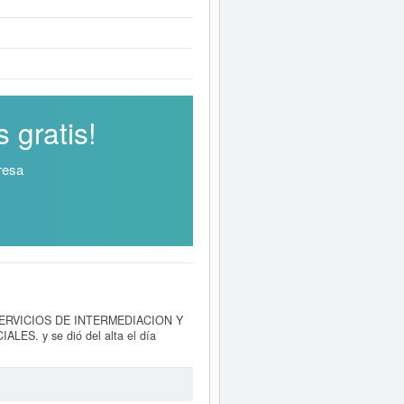
 gratis!
resa
 SERVICIOS DE INTERMEDIACION Y
. y se dió del alta el día
comercio al por mayor de muebles,
les, la empresa
PROINBAD SL
se
 de empresa ha sido consultada 90
es puede solicitar esta empresa las