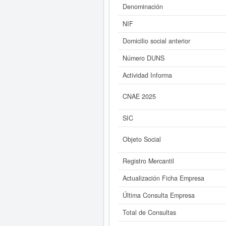
demás que estén relacionadas. La
Denominación
NIF
Si está interesado en conocer m
consultar los r
Domicilio social anterior
Número DUNS
Actividad Informa
CNAE 2025
SIC
Objeto Social
Registro Mercantil
Actualización Ficha Empresa
Última Consulta Empresa
Total de Consultas