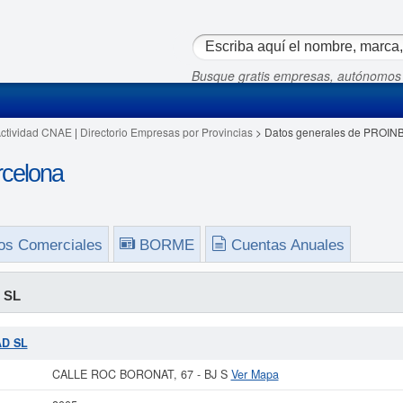
Busque gratis empresas, autónomos
Actividad CNAE
|
Directorio Empresas por Provincias
> Datos generales de PROIN
celona
os Comerciales
BORME
Cuentas Anuales
 SL
AD SL
CALLE ROC BORONAT, 67 - BJ S
Ver Mapa