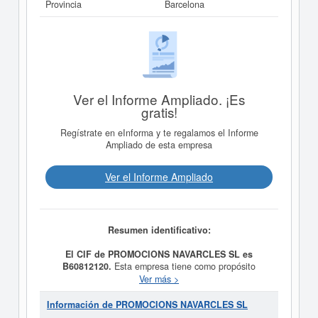
Provincia
Barcelona
Ver el Informe Ampliado. ¡Es
gratis!
Regístrate en eInforma y te regalamos el Informe
Ampliado de esta empresa
Ver el Informe Ampliado
Resumen identificativo:
El CIF de PROMOCIONS NAVARCLES SL es
B60812120.
Esta empresa tiene como propósito
TRABAJOS DE ALBANILERIA Y DE CONSTRUCCION
Ver más >
DE INMUEBLES EN GENERAL, SEA DE NUEVA
PLANTA O DE REPARACION, COMPRA VENTA,
Información de PROMOCIONS NAVARCLES SL
PROMOCION, ADMINISTRACION, ARRENDAMIENTO,