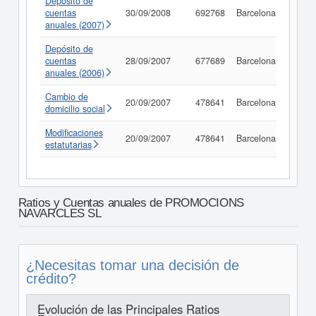
Depósito de
cuentas
30/09/2008
692768
Barcelona
Consu
anuales (2007)
Depósito de
cuentas
28/09/2007
677689
Barcelona
Consu
anuales (2006)
Cambio de
20/09/2007
478641
Barcelona
Consu
domicilio social
Modificaciones
20/09/2007
478641
Barcelona
Consu
estatutarias
Ratios y Cuentas anuales de PROMOCIONS
NAVARCLES SL
¿Necesitas tomar una decisión de
crédito?
Evolución de las Principales Ratios