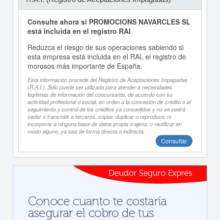
Consulte ahora si PROMOCIONS NAVARCLES SL
está incluida en el registro RAI
Reduzca el riesgo de sus operaciones sabiendo si
esta empresa está incluida en el RAI, el registro de
morosos más importante de España.
Esta información procede del Registro de Aceptaciones Impagadas
(R.A.I.). Sólo puede ser utilizada para atender a necesidades
legítimas de información del concursante, de acuerdo con su
actividad profesional o social, en orden a la concesión de crédito o al
seguimiento y control de los créditos ya concedidos y no se podrá
ceder o transmitir a terceros, copiar, duplicar o reproducir, ni
incorporar a ninguna base de datos propia o ajena, o reutilizar en
modo alguno, ya sea de forma directa o indirecta.
Consultar
Deudor Seguro Exprés
Conoce cuanto te costaría
asegurar el cobro de tus