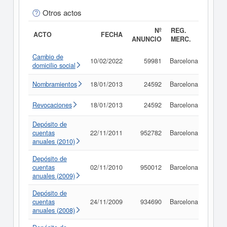
Otros actos
Nº
REG.
ACTO
FECHA
ANUNCIO
MERC.
Cambio de
10/02/2022
59981
Barcelona
Consu
domicilio social
Nombramientos
18/01/2013
24592
Barcelona
Consu
Revocaciones
18/01/2013
24592
Barcelona
Consu
Depósito de
cuentas
22/11/2011
952782
Barcelona
Consu
anuales (2010)
Depósito de
cuentas
02/11/2010
950012
Barcelona
Consu
anuales (2009)
Depósito de
cuentas
24/11/2009
934690
Barcelona
Consu
anuales (2008)