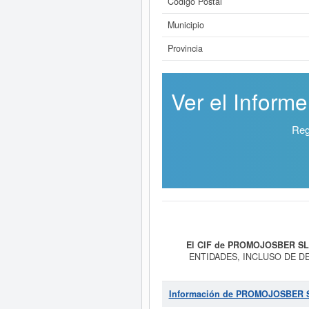
Código Postal
Municipio
Provincia
Ver el Infor
Reg
El CIF de PROMOJOSBER SL
ENTIDADES, INCLUSO DE DE
JURIDICAS. ACTIVIDAD INMOBILI
está incluida dentro de la cat
Clasificación de actividades empre
Información de PROMOJOSBER 
cantidad de 2 empleados en plant