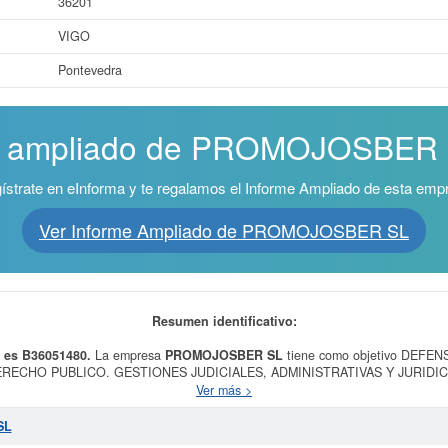
36201
VIGO
Pontevedra
me ampliado de PROMOJOSBER SL
ístrate en eInforma y te regalamos el Informe Ampliado de esta emp
Ver Informe Ampliado de PROMOJOSBER SL
Resumen identificativo:
 es B36051480.
La empresa
PROMOJOSBER SL
tiene como objetivo DEFE
RECHO PUBLICO. GESTIONES JUDICIALES, ADMINISTRATIVAS Y JURIDI
ARIA. COMPRA, VENTA Y GESTION DE VALORES MOBILIAR y se dió del alta e
Ver más >
egoría CNAE 6832 - Otras actividades inmobiliarias por cuenta de terceros. Dent
sariales, la empresa
PROMOJOSBER SL
se encuentra en el SIC 65310000.
P
SL
illa. Esta ficha de empresa ha sido consultada 97 veces, la última consulta se 