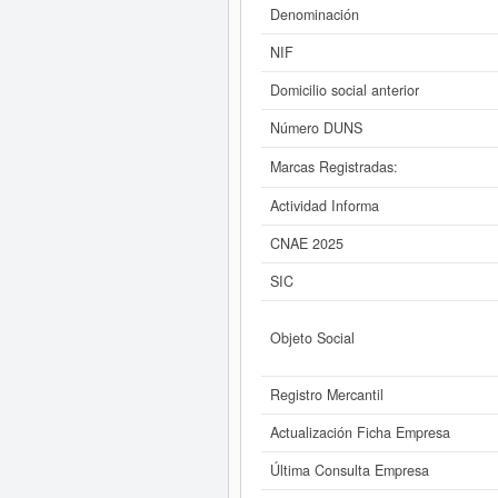
presente página puede consultar a 
Denominación
tiene un patrimonio aproximado mayo
NIF
Si está interesado en con
Domicilio social anterior
PROMOJOSBER SL y consulta
Número DUNS
Marcas Registradas:
Actividad Informa
CNAE 2025
SIC
Objeto Social
Registro Mercantil
Actualización Ficha Empresa
Última Consulta Empresa