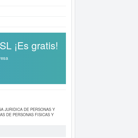
 ¡Es gratis!
resa
NSA JURIDICA DE PERSONAS Y
CAS DE PERSONAS FISICAS Y
l día 05/03/2002. Esta empresa
ro del Sistema Internacional de
ROMOJOSBER SL
cuenta con una
ha producido el 13/07/2026. En la