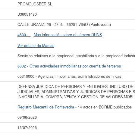
qué subvenciones puede solicitar esta empresa las demás que estén relaciona
PROMOJOSBER SL
r de 60.000 €. Esta empresa figura inscrita en el Registro Mercantil de Ponteve
BORME.
B36051480
ocer más datos de la empresa PROMOJOSBER SL puede
acceder inmediatamente
CALLE URZAIZ, 26 - 2º B. - 36201 VIGO (Pontevedra)
r los resultados de sus años de actividad, así como los balances y cuentas 
4630...
Más información sobre el número DUNS
La última actualización del informe de empresa se ha realizado el 09/06/2026.
Ver detalle de Marcas
Servicios relativos a la propiedad inmobiliaria y a la propiedad industr
6832 - Otras actividades inmobiliarias por cuenta de terceros
65310000 - Agencias inmobiliarias, administradores de fincas
DEFENSA JURIDICA DE PERSONAS Y ENTIDADES, INCLUSO DE
JUDICIALES, ADMINISTRATIVAS Y JURIDICAS DE PERSONAS FIS
INMOBILIARIA. COMPRA, VENTA Y GESTION DE VALORES MOBI
Registro Mercantil de Pontevedra
- 14 actos en BORME publicados
09/06/2026
13/07/2026