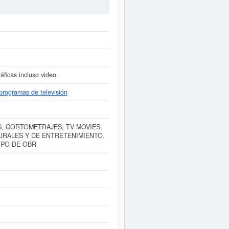
SIC con el número 78190000. Se ha
puede informarse de qué subvenciones
PRODUCCIONES SL
está inscrita en
tamente a este Informe ampliado
de
entas de resultados disponibles.
áficas incluso video.
programas de televisión
, CORTOMETRAJES; TV MOVIES,
URALES Y DE ENTRETENIMIENTO.
IPO DE OBR