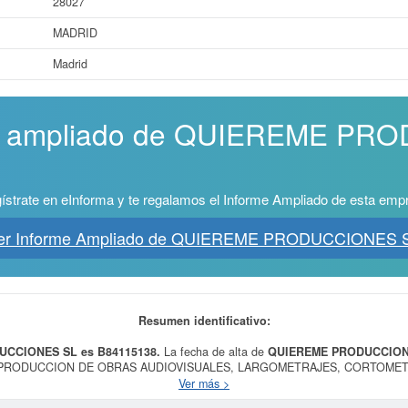
28027
MADRID
Madrid
rme ampliado de QUIEREME P
ístrate en eInforma y te regalamos el Informe Ampliado de esta emp
er Informe Ampliado de QUIEREME PRODUCCIONES 
Resumen identificativo:
UCCIONES SL es B84115138.
La fecha de alta de
QUIEREME PRODUCCION
 LA PRODUCCION DE OBRAS AUDIOVISUALES, LARGOMETRAJES, CORTOMET
 Y PROGRAMAS CULTURALES Y DE ENTRETENIMIENTO. LA GESTION Y D
Ver más >
esa está clasificada dentro del CNAE en la categoría 5912 - Actividades de 