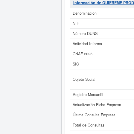
vídeo y de programas de televisi
Información de QUIEREME PRO
consultado esta ficha un total de 6
puede solicitar esta empresa. El c
Denominación
NIF
Si está interesado en conocer 
QUIEREME PRODUCCIONES SL y cons
Número DUNS
Actividad Informa
CNAE 2025
SIC
Objeto Social
Registro Mercantil
Actualización Ficha Empresa
Última Consulta Empresa
Total de Consultas