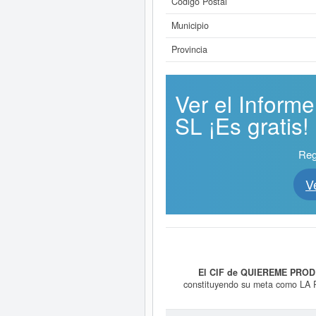
Código Postal
Municipio
Provincia
Ver el Info
SL ¡Es gratis!
Reg
V
El CIF de QUIEREME PROD
constituyendo su meta como
TELEVISION, DOCUMENTALES
CUALQUIER TIPO DE OBR. Esta empr