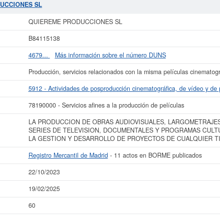
ón.
QUIEREME PRODUCCIONES SL
se encuentra dentro de la clasificación 
DUCCIONES SL
0 veces, donde la última consulta se ha producido el 19/02/2025. Aquí mismo 
apital aproximado de esta empresa es de 0 a 3.100 €. La empresa
QUIEREME 
QUIEREME PRODUCCIONES SL
el Registro Mercantil de Madrid y tiene en el BORME 11 actos.
B84115138
más datos de la empresa QUIEREME PRODUCCIONES SL puede
acceder inmedia
ultar los resultados de sus años de actividad, así como los balances y cu
4679...
Más información sobre el número DUNS
La última actualización del informe de empresa se ha realizado el 22/10/2023.
Producción, servicios relacionados con la misma películas cinematogr
5912 - Actividades de posproducción cinematográfica, de vídeo y de 
78190000 - Servicios afines a la producción de películas
LA PRODUCCION DE OBRAS AUDIOVISUALES, LARGOMETRAJES
SERIES DE TELEVISION, DOCUMENTALES Y PROGRAMAS CULT
LA GESTION Y DESARROLLO DE PROYECTOS DE CUALQUIER T
Registro Mercantil de Madrid
- 11 actos en BORME publicados
22/10/2023
19/02/2025
60