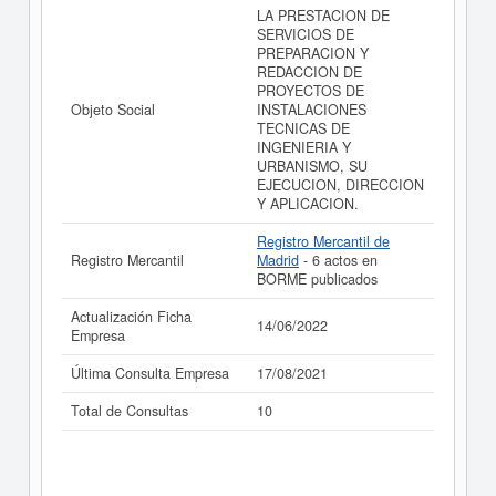
C CONSULTORES DE INSTALACIONES S.L. y
LA PRESTACION DE
consultar los resultados de sus años de actividad, así
SERVICIOS DE
como los balances y cuentas de resultados disponibles.
PREPARACION Y
REDACCION DE
La última actualización del informe de empresa se ha
PROYECTOS DE
realizado el 14/06/2022.
Objeto Social
INSTALACIONES
TECNICAS DE
INGENIERIA Y
URBANISMO, SU
EJECUCION, DIRECCION
Y APLICACION.
Registro Mercantil de
Registro Mercantil
Madrid
- 6 actos en
BORME publicados
Actualización Ficha
14/06/2022
Empresa
Última Consulta Empresa
17/08/2021
Total de Consultas
10