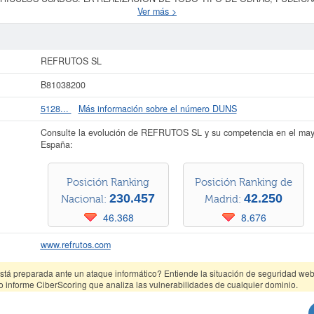
2/1994. Se clasifica en el CNAE dentro de la categoría 4672 - Comercio al po
Ver más >
EFRUTOS SL
se clasifica dentro del Sistema Internacional de Clasificación en
0 empleados en plantilla. Esta empresa acumula un total de 517 consultas en e
ber a qué tipo de subvenciones puede optar esta empresa y otras similares, pu
apital social de 3.100 a 60.000 €. Existen 25 actos publicados en el BORME y e
REFRUTOS SL
apartado de Madrid.
B81038200
ás datos de la empresa REFRUTOS SL puede
acceder inmediatamente a este In
esultados de sus años de actividad, así como los balances y cuentas de resulta
5128...
Más información sobre el número DUNS
La última actualización del informe de empresa se ha realizado el 09/06/2026.
Consulte la evolución de REFRUTOS SL y su competencia en el ma
España:
Posición Ranking
Posición Ranking de
230.457
42.250
Nacional:
Madrid:
46.368
8.676
www.refrutos.com
tá preparada ante un ataque informático? Entiende la situación de seguridad web 
o informe CiberScoring que analiza las vulnerabilidades de cualquier dominio.