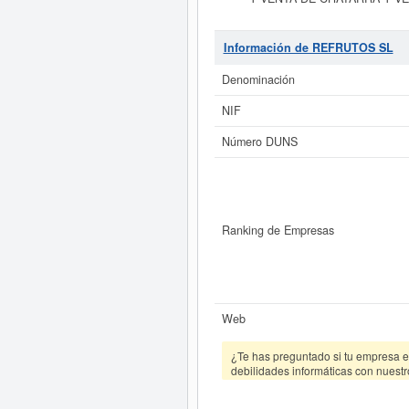
AGRICOLA. y fue constituida el 13/1
vehículos de motor. La empresa
R
está compuesta por un total de 1
Información de REFRUTOS SL
producido el 03/07/2026. Para sa
REFRUTOS SL
tiene un rango de c
Denominación
NIF
Si está interesado en conocer m
consultar los r
Número DUNS
Ranking de Empresas
Web
¿Te has preguntado si tu empresa es
debilidades informáticas con nuestr