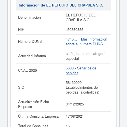
el 17/08/2021, acumulando un total de 16 consultas. Si
Información de EL REFUGIO DEL CRAPULA S.C.
desea saber las subvenciones a las que esta empresa
puede aspirar, en esta web puede consultarlo.
EL REFUGIO DEL
Denominación
CRAPULA S.C.
Si está interesado en conocer más datos de la empresa
EL REFUGIO DEL CRAPULA S.C. puede
acceder
NIF
J50830355
inmediatamente a este Informe ampliado
de EL
REFUGIO DEL CRAPULA S.C. y consultar los
4745...
Más información
Número DUNS
resultados de sus años de actividad, así como los
sobre el número DUNS
balances y cuentas de resultados disponibles.
cafés, bares de categoría
La última actualización del informe de empresa se ha
Actividad Informa
especial
realizado el 04/12/2025.
5630 - Servicios de
CNAE 2025
bebidas
58130000 -
SIC
Establecimientos de
bebidas (alcohólicas)
Actualización Ficha
04/12/2025
Empresa
Última Consulta Empresa
17/08/2021
Total de Consultas
16