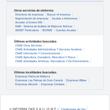
Otros servicios de eInforma:
Directivos de empresas
Buscar nif empresa
Segmentación de empresas
Ayudas a Autónomos
Acceder al fichero RAI
SABI - Sistema de Análisis de Balances Ibéricos
ASNEF Particulares
BORME
Cuentas Anuales
Últimas actividades buscadas:
CNAE Otros Servicios
CNAE Actividades Administrativas Y Servicios Auxliares
CNAE Información Y Comunicaciones
CNAE Agricultura, Ganadería, Silvicultura Y Pesca
CNAE Actividades Artísticas, Recreativas Y De Entrenimiento
Últimas localidades buscadas:
Empresas Palma de Mallorca
Empresas Las Palmas de Gran Canaria
Empresas Bilbao
Empresas Alicante
Empresas Córdoba
© INFORMA D&B S.A.U. (S.M.E.)
Condiciones de Uso