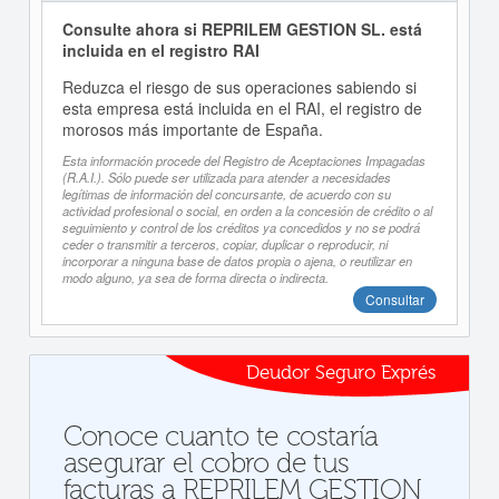
Consulte ahora si REPRILEM GESTION SL. está
incluida en el registro RAI
Reduzca el riesgo de sus operaciones sabiendo si
esta empresa está incluida en el RAI, el registro de
morosos más importante de España.
Esta información procede del Registro de Aceptaciones Impagadas
(R.A.I.). Sólo puede ser utilizada para atender a necesidades
legítimas de información del concursante, de acuerdo con su
actividad profesional o social, en orden a la concesión de crédito o al
seguimiento y control de los créditos ya concedidos y no se podrá
ceder o transmitir a terceros, copiar, duplicar o reproducir, ni
incorporar a ninguna base de datos propia o ajena, o reutilizar en
modo alguno, ya sea de forma directa o indirecta.
Consultar
Deudor Seguro Exprés
Conoce cuanto te costaría
asegurar el cobro de tus
facturas a REPRILEM GESTION