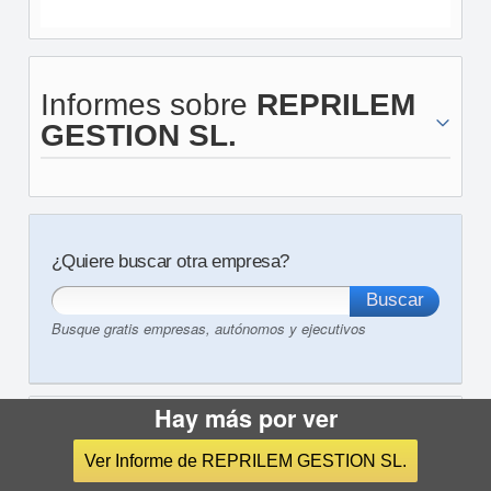
Informes sobre
REPRILEM
GESTION SL.
¿Quiere buscar otra empresa?
Busque gratis empresas, autónomos y ejecutivos
Hay más por ver
Otros servicios de eInforma:
Informe financiero
Buscador cif empresas
Segmentación de empresas
Ver Informe de REPRILEM GESTION SL.
Ayudas y Subvenciones a empresarios
RAI
SABI