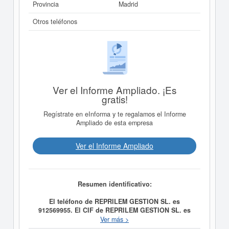
Provincia
Madrid
Otros teléfonos
Ver el Informe Ampliado. ¡Es
gratis!
Regístrate en eInforma y te regalamos el Informe
Ampliado de esta empresa
Ver el Informe Ampliado
Resumen identificativo:
El teléfono de REPRILEM GESTION SL. es
912569955. El CIF de REPRILEM GESTION SL. es
B85934891.
Fundada el 16/04/2010, la compañia
Ver más >
REPRILEM GESTION SL.
tiene como finalidad La