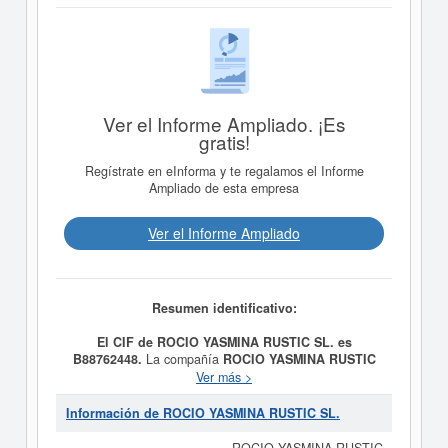
Ver el Informe Ampliado. ¡Es
gratis!
Regístrate en eInforma y te regalamos el Informe
Ampliado de esta empresa
Ver el Informe Ampliado
Resumen identificativo:
El CIF de ROCIO YASMINA RUSTIC SL. es
B88762448.
La compañía
ROCIO YASMINA RUSTIC
SL.
fue fundada el día 19/05/2026 teniendo como meta
Ver más >
social Actividad principal: CNAE 0143. Explotación de
caballos y otros equinos. Otras actividades:
Información de ROCIO YASMINA RUSTIC SL.
Construcción y reformas de edificios. Comercio al por
mayor y al por menor. Distribución comercial.