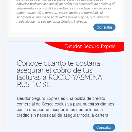
actividad profesional o social, en orden a la concesión de crédito o al
seguimiento y control de los créditos ya concedidos y no se podrá
ceder o transmitir a terceros, copiar, duplicar o reproducir, ni
incorporar a ninguna base de datos propia o ajena, o reutilizar en
modo alguno, ya sea de forma directa o indirecta.
Consultar
Deudor Seguro Exprés
Conoce cuanto te costaría
asegurar el cobro de tus
facturas a ROCIO YASMINA
RUSTIC SL.
Deudor Seguro Exprés es una póliza de crédito
comercial de Cesce exclusiva para nuestros clientes
con la que podrás asegurar tus operaciones a
crédito sin necesidad de asegurar toda la cartera.
Consultar