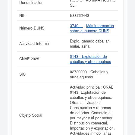
ROCIO YASMINA RUSTIC
Denominación
Importación y exportación. Actividades inmobiliarias.
SL.
Compra, venta y alquiler de bienes inmuebles. Acti. Está
incluida en la clase CNAE 0143 - Explotación de
NIF
B88762448
caballos y otros equinos. Dentro de la clasificación de
numeración de empresas SIC,
ROCIO YASMINA
3740...
Más información
Número DUNS
RUSTIC SL.
dispone del número 02720000. Para
sobre el número DUNS
consultar las subvenciones que la presente empresa
puede solicitar lo puede hacer en esta misma página. El
Explo. ganado caballar,
Actividad Informa
patrimonio social aproximado de esta compañía es de 0
mular, asnal
a 3.100 €. La compañía
ROCIO YASMINA RUSTIC SL.
está inscrita en el Registro Mercantil de Málaga, y tiene
0143 - Explotación de
CNAE 2025
publicados en el BORME 3 actos.
caballos y otros equinos
Si está interesado en conocer más datos de la empresa
02720000 - Caballos y
SIC
ROCIO YASMINA RUSTIC SL. puede
acceder
otros equinos
inmediatamente a este Informe ampliado
de ROCIO
YASMINA RUSTIC SL.
Actividad principal: CNAE
0143. Explotación de
La última actualización del informe de empresa se ha
caballos y otros equinos.
realizado el 01/06/2026.
Otras actividades:
Construcción y reformas
de edificios. Comercio al
Objeto Social
por mayor y al por menor.
Distribución comercial.
Importación y exportación.
Actividades inmobiliarias.