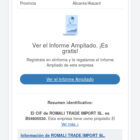
Provincia
Alicante/Alacant
Ver el Informe Ampliado. ¡Es
gratis!
Regístrate en eInforma y te regalamos el Informe
Ampliado de esta empresa
Ver el Informe Ampliado
Resumen identificativo:
El CIF de ROMALI TRADE IMPORT SL. es
B54605530.
Esta empresa tiene como propósito El
comercio al por mayor, importación y exportación de
Ver más >
productos alimenticios. El comercio al por mayor,
importación y exportación de complementos y productos
Información de ROMALI TRADE IMPORT SL.
dietéticos y nutrición. El comercio al por mayor,