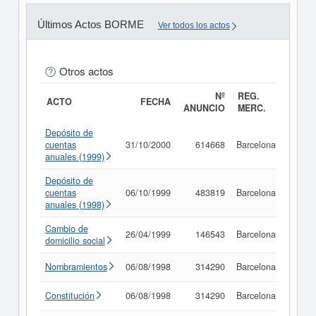
Últimos Actos BORME
Ver todos los actos
Otros actos
Nº
REG.
ACTO
FECHA
ANUNCIO
MERC.
Depósito de
cuentas
31/10/2000
614668
Barcelona
Consu
anuales (1999)
Depósito de
cuentas
06/10/1999
483819
Barcelona
Consu
anuales (1998)
Cambio de
26/04/1999
146543
Barcelona
Consu
domicilio social
Nombramientos
06/08/1998
314290
Barcelona
Consu
Constitución
06/08/1998
314290
Barcelona
Consu