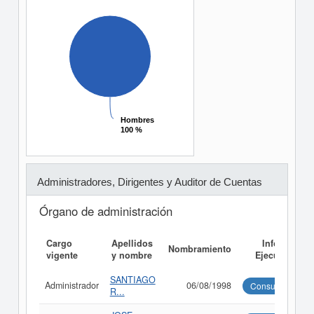
Hombres
Hombres
100 %
100 %
Administradores, Dirigentes y Auditor de Cuentas
Órgano de administración
Cargo
Apellidos
Informe
Nombramiento
vigente
y nombre
Ejecutivo
SANTIAGO
Administrador
06/08/1998
Consultar
R...