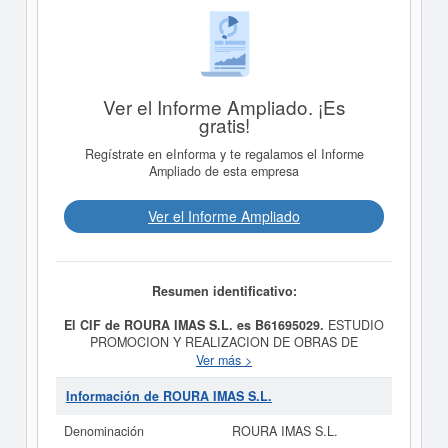
Ver el Informe Ampliado. ¡Es
gratis!
Regístrate en eInforma y te regalamos el Informe
Ampliado de esta empresa
Ver el Informe Ampliado
Resumen identificativo:
El CIF de ROURA IMAS S.L. es B61695029.
ESTUDIO
PROMOCION Y REALIZACION DE OBRAS DE
CONSTRUCCION DE INMUEBLES, ASI COMO LA
Ver más >
MEJORA, CONSERVACION Y DECORACION DE LOS
MISMOS. LA EJECUCION DE LA OBRA PODRA
Información de ROURA IMAS S.L.
LLEVARSE A CABO BIEN DIRECTAMENTE O
MEDIANTE SUBCONTRATIST es el propósito final de la
Denominación
ROURA IMAS S.L.
empresa
ROURA IMAS S.L.
, dada de alta el día