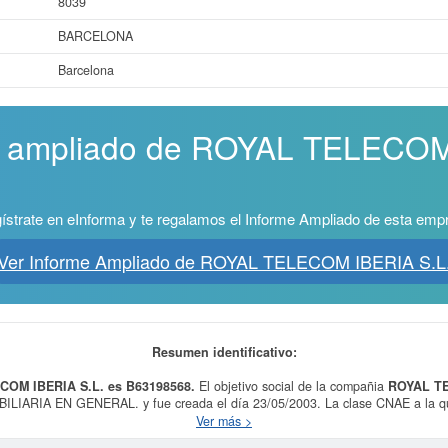
8039
BARCELONA
Barcelona
me ampliado de ROYAL TELECOM
ístrate en eInforma y te regalamos el Informe Ampliado de esta emp
Ver Informe Ampliado de ROYAL TELECOM IBERIA S.L
Resumen identificativo:
COM IBERIA S.L. es B63198568.
El objetivo social de la compañia
ROYAL TE
RIA EN GENERAL. y fue creada el día 23/05/2003. La clase CNAE a la que 
alámbricas y por satélite. El número de
ROYAL TELECOM IBERIA S.L.
en la c
Ver más >
as, la última se ha producido el 15/11/2023. Consulte en esta página las sub