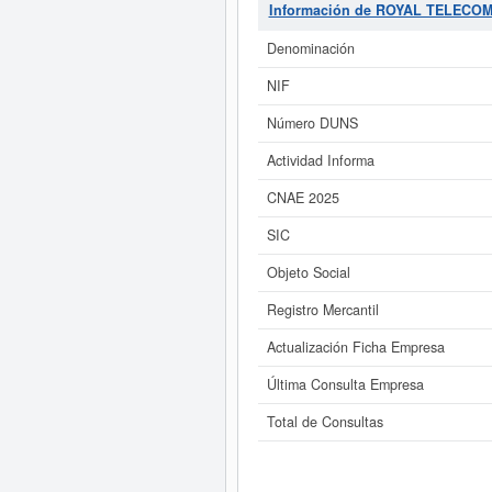
relacionadas de su sector pued
Información de ROYAL TELECOM 
existentes e
Denominación
Si está interesado en conocer 
ROYAL TELECOM IBERIA S.L. y co
NIF
Número DUNS
Actividad Informa
CNAE 2025
SIC
Objeto Social
Registro Mercantil
Actualización Ficha Empresa
Última Consulta Empresa
Total de Consultas