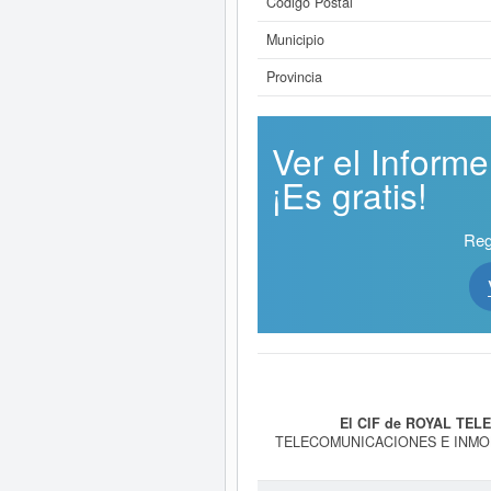
Código Postal
Municipio
Provincia
Ver el Infor
¡Es gratis!
Reg
El CIF de ROYAL TELE
TELECOMUNICACIONES E INMOBILIA
de telecomunicaciones por cable, in
Esta empresa acumula 29 consult