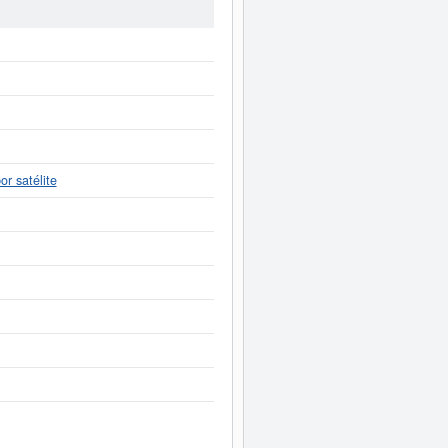
 60.000 €. La cantidad de actos
ro Mercantil.
mente a este Informe ampliado
de
ntas de resultados disponibles.
r satélite