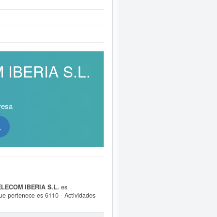
 IBERIA S.L.
resa
.
LECOM IBERIA S.L.
es
pertenece es 6110 - Actividades
lasificación del SIC es el 48130000.
venciones que esta empresa y las