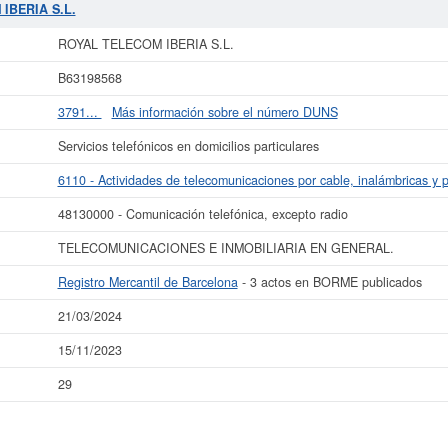
en optar. La cifra aproximada del capital social de esta empresa es de 3.100 a
IBERIA S.L.
n el BORME es de 3 y aparece dada de alta en la provincia Barcelona del Regist
ROYAL TELECOM IBERIA S.L.
más datos de la empresa ROYAL TELECOM IBERIA S.L. puede
acceder inmediata
nsultar los resultados de sus años de actividad, así como los balances y cue
B63198568
La última actualización del informe de empresa se ha realizado el 21/03/2024.
3791...
Más información sobre el número DUNS
Servicios telefónicos en domicilios particulares
6110 - Actividades de telecomunicaciones por cable, inalámbricas y po
48130000 - Comunicación telefónica, excepto radio
TELECOMUNICACIONES E INMOBILIARIA EN GENERAL.
Registro Mercantil de Barcelona
- 3 actos en BORME publicados
21/03/2024
15/11/2023
29