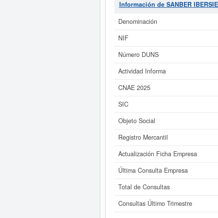
similares, puede hacerlo desde
Información de SANBER IBERSI
pu
Denominación
Si está interesado en conoce
SANBER IBERSIERRA SL. y cons
NIF
Número DUNS
Actividad Informa
CNAE 2025
SIC
Objeto Social
Registro Mercantil
Actualización Ficha Empresa
Última Consulta Empresa
Total de Consultas
Consultas Último Trimestre