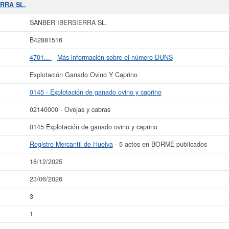
 esta misma web.
SANBER IBERSIERRA SL.
tiene un rango de capital social m
ERRA SL.
blicados en el BORME y en el Registro Mercantil figura en el apartado de Huel
SANBER IBERSIERRA SL.
r más datos de la empresa SANBER IBERSIERRA SL. puede
acceder inmediatame
ultar los resultados de sus años de actividad, así como los balances y cuent
B42881516
La última actualización del informe de empresa se ha realizado el 18/12/2025.
4701...
Más información sobre el número DUNS
Explotación Ganado Ovino Y Caprino
0145 - Explotación de ganado ovino y caprino
02140000 - Ovejas y cabras
0145 Explotación de ganado ovino y caprino
Registro Mercantil de Huelva
- 5 actos en BORME publicados
18/12/2025
23/06/2026
3
1