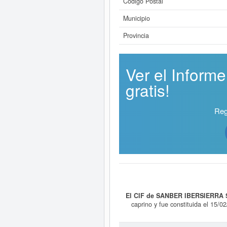
Código Postal
Municipio
Provincia
Ver el Infor
gratis!
Reg
El CIF de SANBER IBERSIERRA 
caprino y fue constituida el 15/
SANBER IBERSIERRA SL.
se clasi
consultas en eInforma. La última 