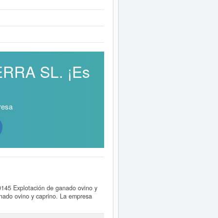
ERRA SL. ¡Es
resa
145 Explotación de ganado ovino y
anado ovino y caprino. La empresa
0. Esta empresa acumula un total de 3
s puede optar esta empresa y otras