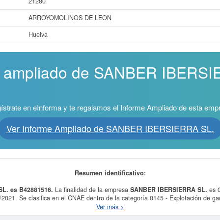
21280
ARROYOMOLINOS DE LEON
Huelva
me ampliado de SANBER IBERSI
ístrate en eInforma y te regalamos el Informe Ampliado de esta emp
Ver Informe Ampliado de SANBER IBERSIERRA SL.
Resumen identificativo:
SL. es B42881516.
La finalidad de la empresa
SANBER IBERSIERRA SL.
es 0
02/2021. Se clasifica en el CNAE dentro de la categoría 0145 - Explotación de g
fica dentro del Sistema Internacional de Clasificación en la actividad 0214000
Ver más >
consulta se ha producido el 23/06/2026. Para saber a qué tipo de subvencione