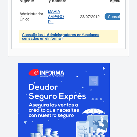
vigente
y nombre
Ejecutivo
MARIA
Administrador
AMPARO
23/07/2012
Consultar
Único
P...
Consulte los
1 Administradores en funciones
censados en eInforma