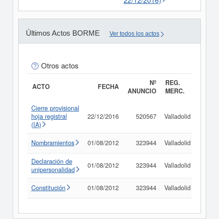
22/12/2016)
Últimos Actos BORME
Ver todos los actos
Otros actos
Nº
REG.
ACTO
FECHA
ANUNCIO
MERC.
Cierre provisional
hoja registral
22/12/2016
520567
Valladolid
Consu
(IA)
Nombramientos
01/08/2012
323944
Valladolid
Consu
Declaración de
01/08/2012
323944
Valladolid
Consu
unipersonalidad
Constitución
01/08/2012
323944
Valladolid
Consu