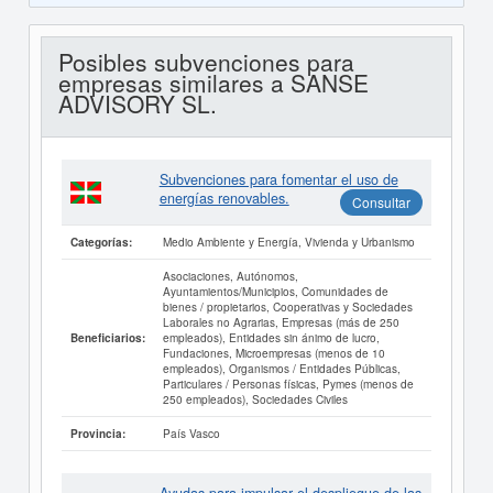
Posibles subvenciones para
empresas similares a SANSE
ADVISORY SL.
Subvenciones para fomentar el uso de
energías renovables.
Consultar
Medio Ambiente y Energía, Vivienda y Urbanismo
Categorías:
Asociaciones, Autónomos,
Ayuntamientos/Municipios, Comunidades de
bienes / propietarios, Cooperativas y Sociedades
Laborales no Agrarias, Empresas (más de 250
empleados), Entidades sin ánimo de lucro,
Beneficiarios:
Fundaciones, Microempresas (menos de 10
empleados), Organismos / Entidades Públicas,
Particulares / Personas físicas, Pymes (menos de
250 empleados), Sociedades Civiles
País Vasco
Provincia: