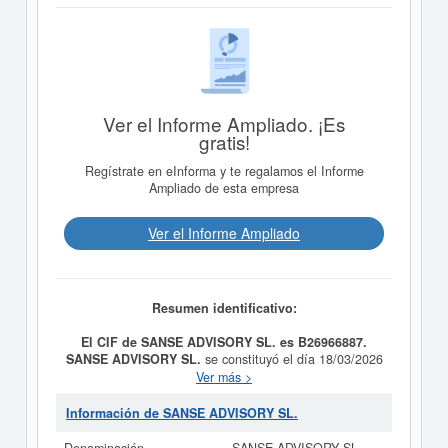
Ver el Informe Ampliado. ¡Es
gratis!
Regístrate en eInforma y te regalamos el Informe
Ampliado de esta empresa
Ver el Informe Ampliado
Resumen identificativo:
El CIF de SANSE ADVISORY SL. es B26966887.
SANSE ADVISORY SL.
se constituyó el día 18/03/2026
con el objetivo de a) La prestación de servicios de
Ver más >
consultoría estratégica, tecnológica, empresarial,
financiera, organizativa, operativa, de innovación y de
Información de SANSE ADVISORY SL.
transformación digital para todo tipo de empresas y
entidades públicas o privadas. b) La dirección, gestión,