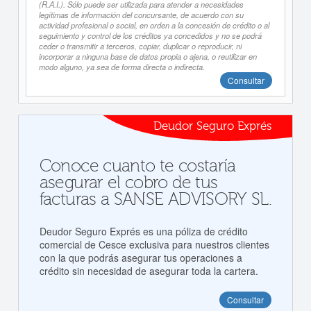
(R.A.I.). Sólo puede ser utilizada para atender a necesidades
legítimas de información del concursante, de acuerdo con su
actividad profesional o social, en orden a la concesión de crédito o al
seguimiento y control de los créditos ya concedidos y no se podrá
ceder o transmitir a terceros, copiar, duplicar o reproducir, ni
incorporar a ninguna base de datos propia o ajena, o reutilizar en
modo alguno, ya sea de forma directa o indirecta.
Consultar
Deudor Seguro Exprés
Conoce cuanto te costaría
asegurar el cobro de tus
facturas a SANSE ADVISORY SL.
Deudor Seguro Exprés es una póliza de crédito
comercial de Cesce exclusiva para nuestros clientes
con la que podrás asegurar tus operaciones a
crédito sin necesidad de asegurar toda la cartera.
Consultar