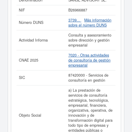
Denominación
SANSE ADVISORY SL.
planificación, etc.,. El CNAE al que está incluida esta
empresa es 7020 - Otras actividades de consultoría de
NIF
B26966887
gestión empresarial. El número SIC asociado para
SANSE ADVISORY SL.
es el 87420000. La empresa
3739...
Más información
Número DUNS
SANSE ADVISORY SL.
se ha consultado el
sobre el número DUNS
01/06/2026, acumulando un total de consultas de 2.
Para informase a qué subvenciones puede aspirar esta
Consulta y asesoramiento
empresa puede realizarlo aquí mismo. Esta empresa
Actividad Informa
sobre dirección y gestión
tiene un capital aproximado de 0 a 3.100 €. El Registro
empresarial
Mercantil tiene registrada esta empresa en Gipuzkoa y
el BORME ha publicado hasta ahora 2 actos.
7020 - Otras actividades
CNAE 2025
de consultoría de gestión
Si está interesado en conocer más datos de la empresa
empresarial
SANSE ADVISORY SL. puede
acceder inmediatamente
a este Informe ampliado
de SANSE ADVISORY SL.
87420000 - Servicios de
SIC
consultoría en gestión
La última actualización del informe de empresa se ha
realizado el 20/04/2026.
a) La prestación de
servicios de consultoría
estratégica, tecnológica,
empresarial, financiera,
organizativa, operativa, de
Objeto Social
innovación y de
transformación digital para
todo tipo de empresas y
entidades públicas o