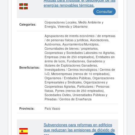
Ayudas para impulsar el despliegue de las
energías renovables térmicas.
Consultar
Corporaciones Locales, Medio Ambiente y
Categorías:
Energía, Vivienda y Urbanismo
Agrupaciones de interés económico / de empresas
/ de personas físicas y jurídicas, Asociaciones,
Autónomos, Ayuntamientos/Municipios,
Comunidades de bienes / propietarios,
Cooperativas y Sociedades Laborales no Agrarias,
Empresas (más de 250 empleados), Entidades sin
ánimo de lucro, Fundaciones, Ganaderos y
titulares de Explotaciones Ganaderas,
Beneficiarios:
Investigadores / Centros tecnológicos / Centros de
I+D, Microempresas (menos de 10 empleados),
Organismos / Entidades Públicas, Organizaciones
Empresariales y Sindicales, Organizaciones y
Cooperativas Agrarias, Particulares / Personas
físicas, Pymes (menos de 250 empleados),
Sociedades Civiles, Universidades Públicas y
Privadas / Centros de Enseñanza
País Vasco
Provincia:
Subvenciones para reformas en edificios
que reduzcan las emisiones de dióxido de