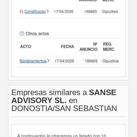
(!)
Constitución
17/04/2026
186665
Gipuzkoa
Consu
Otros actos
Nº
REG.
ACTO
FECHA
ANUNCIO
MERC.
Nombramientos
17/04/2026
186665
Gipuzkoa
Consu
Empresas similares a
SANSE
ADVISORY SL.
en
DONOSTIA/SAN SEBASTIAN
A continuación le ofrecemos un listado con 10