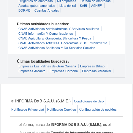
Dirigentes de empresas
Nif empresas
Listado de empresas
Ayudas gubernamentales
Lista del rai
SABI
ASNEF
BORME
Cuentas Anuales
Últimas actividades buscadas:
CNAE Actividades Administrativas Y Servicios Auxliares
CNAE Información Y Comunicaciones
CNAE Agricultura, Ganadería, Silvicultura Y Pesca
CNAE Actividades Artísticas, Recreativas Y De Entrenimiento
CNAE Actividades Sanitarias Y De Servicios Sociales
Últimas localidades buscadas:
Empresas Las Palmas de Gran Canaria
Empresas Bilbao
Empresas Alicante
Empresas Córdoba
Empresas Valladolid
© INFORMA D&B S.A.U. (S.M.E.)
Condiciones de Uso
Política de Privacidad
Política de Cookies
Configuración de cookies
eInforma, marca de
INFORMA D&B S.A.U. (S.M.E.)
, es el
líder en el mercado Español de
información de empresas