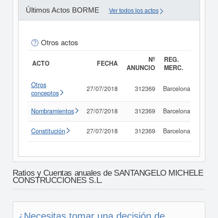
Últimos Actos BORME
Ver todos los actos
Otros actos
Nº
REG.
ACTO
FECHA
ANUNCIO
MERC.
Otros
27/07/2018
312369
Barcelona
Consu
conceptos
Nombramientos
27/07/2018
312369
Barcelona
Consu
Constitución
27/07/2018
312369
Barcelona
Consu
Ratios y Cuentas anuales de SANTANGELO MICHELE
CONSTRUCCIONES S.L.
¿Necesitas tomar una decisión de