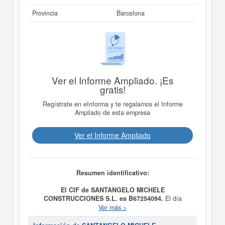
Provincia
Barcelona
Ver el Informe Ampliado. ¡Es
gratis!
Regístrate en eInforma y te regalamos el Informe
Ampliado de esta empresa
Ver el Informe Ampliado
Resumen identificativo:
El CIF de SANTANGELO MICHELE
CONSTRUCCIONES S.L. es B67254094.
El día
02/07/2018 se formó la empresa
SANTANGELO
Ver más >
MICHELE CONSTRUCCIONES S.L.
con la finalidad de
PROMOCION, PROYECCION, CONSTRUCCION,