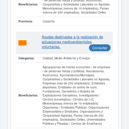
/ de personas físicas y jurídicas, Autónomos,
Cooperativas y Sociedades Laborales no Agrarias,
Beneficiarios:
Microempresas (menos de 10 empleados), Pymes
(menos de 250 empleados), Sociedades Civiles
Cataluña
Provincia:
Ayudas destinadas a la realización de
actuaciones medioambientales
voluntarias.
Consultar
Calidad, Medio Ambiente y Energía
Categorías:
Agrupaciones de interés económico / de empresas
/ de personas físicas y jurídicas, Asociaciones,
Autónomos, Ayuntamientos/Municipios,
Cooperativas y Sociedades Laborales no Agrarias,
Empresas (más de 250 empleados), Entidades
deportivas, Entidades sin ánimo de lucro,
Fundaciones, Ganaderos y titulares de
Explotaciones Ganaderas, Investigadores /
Beneficiarios:
Centros tecnológicos / Centros de I+D,
Microempresas (menos de 10 empleados),
Organismos / Entidades Públicas, Organizaciones
Empresariales y Sindicales, Organizaciones y
Cooperativas Agrarias, Pymes (menos de 250
empleados), Sociedades Civiles, Universidades
Públicas y Privadas / Centros de Enseñanza