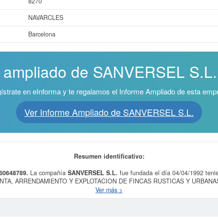
8270
NAVARCLES
Barcelona
e ampliado de SANVERSEL S.L. ¡
ístrate en eInforma y te regalamos el Informe Ampliado de esta emp
Ver Informe Ampliado de SANVERSEL S.L.
Resumen identificativo:
B60648789.
La compañía
SANVERSEL S.L.
fue fundada el día 04/04/1992 ten
A, ARRENDAMIENTO Y EXPLOTACION DE FINCAS RUSTICAS Y URBANAS.. Es
tro de la clasificación de numeración de empresas SIC,
SANVERSEL S.L.
dispo
Ver más >
l 13/08/2025 se ha producido la última consulta. Para consultar las subvenci
misma página. El patrimonio social aproximado de esta compañía es de 3.100 a
inscrita en el Registro Mercantil de Barcelona, y tiene publicados en el BORME