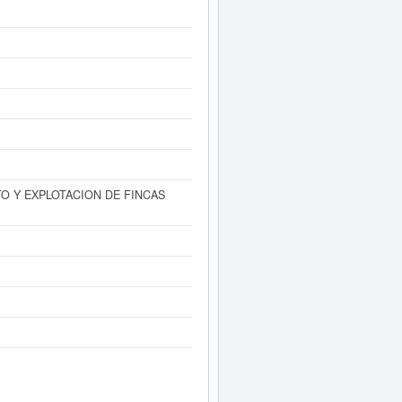
 Informe ampliado
de SANVERSEL
ltados disponibles.
O Y EXPLOTACION DE FINCAS