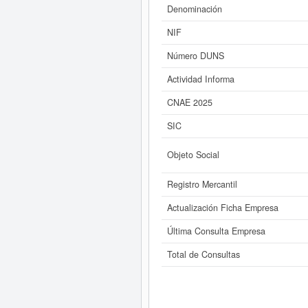
Denominación
Si está interesado en conocer m
S.L. y consultar l
NIF
Número DUNS
Actividad Informa
CNAE 2025
SIC
Objeto Social
Registro Mercantil
Actualización Ficha Empresa
Última Consulta Empresa
Total de Consultas