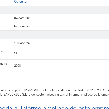
Consultar
04/04/1992
No constan
10/04/2024
os
SI
istro
2008
e, la empresa SANVERSEL S.L. está inscrita en la actividad CNAE "6812 - Pro
de SANVERSEL S.L. o del sector, acceda gratis al informe ampliado de la em
ceda al
Informe ampliado
de esta empre