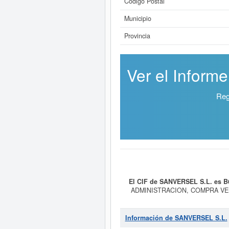
Código Postal
Municipio
Provincia
Ver el Inform
Reg
El CIF de SANVERSEL S.L. es 
ADMINISTRACION, COMPRA VENT
6812 - Promoción inmobiliaria. Den
cuenta con 129 consultas, donde e
solicitar lo puede hacer en esta 
Información de SANVERSEL S.L.
S.L.
está 