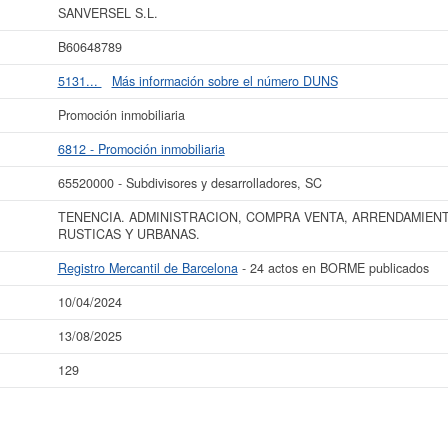
SANVERSEL S.L.
ás datos de la empresa SANVERSEL S.L. puede
acceder inmediatamente a este
os resultados de sus años de actividad, así como los balances y cuentas de resu
B60648789
La última actualización del informe de empresa se ha realizado el 10/04/2024.
5131...
Más información sobre el número DUNS
Promoción inmobiliaria
6812 - Promoción inmobiliaria
65520000 - Subdivisores y desarrolladores, SC
TENENCIA. ADMINISTRACION, COMPRA VENTA, ARRENDAMIENT
RUSTICAS Y URBANAS.
Registro Mercantil de Barcelona
- 24 actos en BORME publicados
10/04/2024
13/08/2025
129