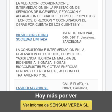
LA MEDIACION, COORDINACION E
INTERMEDIACION EN LA PRESTACION DE
SERVICIOS DE INGENIERIA, REDACCION Y
ACLARACION DE CUALQUIER TIPO DE PROYECTOS
TECNICOS, DIRECCION Y COORDINACION DE
OBRAS POR CUENTA DE LOS CLIENTES Y ...
AVENIDA DIAGONAL,
BIOVIC CONSULTING
640, 08017, Barcelona,
SOCIEDAD LIMITADA
BARCELONA
LA CONSULTORIA E INTERMEDIACION EN LA
REALIZACION DE ESTUDIOS, PROYECTOS
YASISTENCIA TECNICA EN MATERIA DE
BIOENERGIA, BIOMASA, BIOGAS,
BIOCOMBUSTIBLES Y OTRAS ENERGIAS
RENOVABLES EN GENERAL, ASI COMO EL
TRATAMIENTO Y GE
CALLE PLATO, 14,
ENVIROENG 2000 SL.
08021, Barcelona,
BARCELONA
Hay más por ver
LA REALIZACION DE TRABAJOS DE ESTUDIO,
INVESTIGACION, PROYECTOS Y EJECUCION DE LOS
Ver Informe de SENSUM VERBA SL.
MISMOS E INSTALACIONES RELACIONADAS CON LA