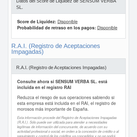
Datos del Score de Liquidez de SENSUM VERBA
SL.
Score de Liquidez:
Disponible
Probabilidad de retraso en los pagos:
Disponible
R.A.I. (Registro de Aceptaciones
Impagadas)
R.A.I. (Registro de Aceptaciones Impagadas)
Consulte ahora si SENSUM VERBA SL. está
incluida en el registro RAI
Reduzca el riesgo de sus operaciones sabiendo si
esta empresa está incluida en el RAI, el registro de
morosos más importante de España.
Esta información procede del Registro de Aceptaciones Impagadas
(R.A.I.). Sólo puede ser utilizada para atender a necesidades
legítimas de información del concursante, de acuerdo con su
actividad profesional o social, en orden a la concesión de crédito o al
seguimiento y control de los créditos ya concedidos y no se podrá