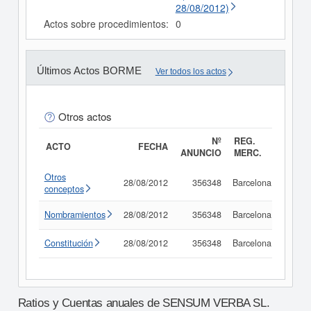
28/08/2012)
Actos sobre procedimientos:
0
Últimos Actos BORME
Ver todos los actos
Otros actos
Nº
REG.
ACTO
FECHA
ANUNCIO
MERC.
Otros
28/08/2012
356348
Barcelona
Consu
conceptos
Nombramientos
28/08/2012
356348
Barcelona
Consu
Constitución
28/08/2012
356348
Barcelona
Consu
Ratios y Cuentas anuales de SENSUM VERBA SL.