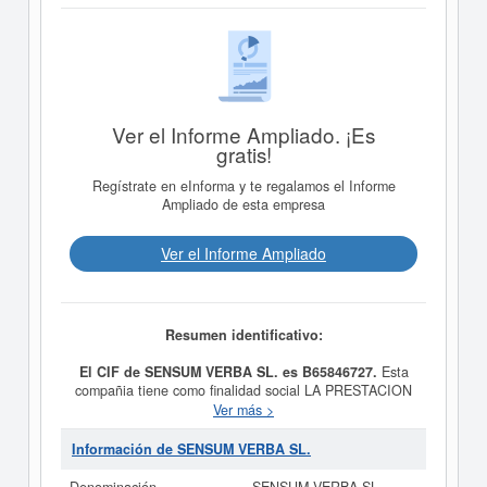
Ver el Informe Ampliado. ¡Es
gratis!
Regístrate en eInforma y te regalamos el Informe
Ampliado de esta empresa
Ver el Informe Ampliado
Resumen identificativo:
El CIF de SENSUM VERBA SL. es B65846727.
Esta
compañia tiene como finalidad social LA PRESTACION
DE SERVICIOS PROFESIONALES DE INGENIERIA,
Ver más >
CONSULTORIA Y ASESORIA MULTIDISCIPLINAR,
teniendo como fecha de su constitución el día
Información de SENSUM VERBA SL.
18/07/2012. El CNAE que tiene es 7112 - Servicios
técnicos de ingeniería y otras actividades relacionadas