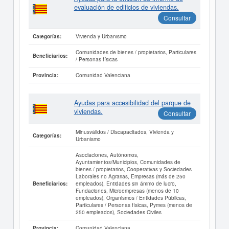
evaluación de edificios de viviendas.
Consultar
Vivienda y Urbanismo
Categorías:
Comunidades de bienes / propietarios, Particulares
Beneficiarios:
/ Personas físicas
Comunidad Valenciana
Provincia:
Ayudas para accesibilidad del parque de
viviendas.
Consultar
Minusválidos / Discapacitados, Vivienda y
Categorías:
Urbanismo
Asociaciones, Autónomos,
Ayuntamientos/Municipios, Comunidades de
bienes / propietarios, Cooperativas y Sociedades
Laborales no Agrarias, Empresas (más de 250
empleados), Entidades sin ánimo de lucro,
Beneficiarios:
Fundaciones, Microempresas (menos de 10
empleados), Organismos / Entidades Públicas,
Particulares / Personas físicas, Pymes (menos de
250 empleados), Sociedades Civiles
Comunidad Valenciana
Provincia: