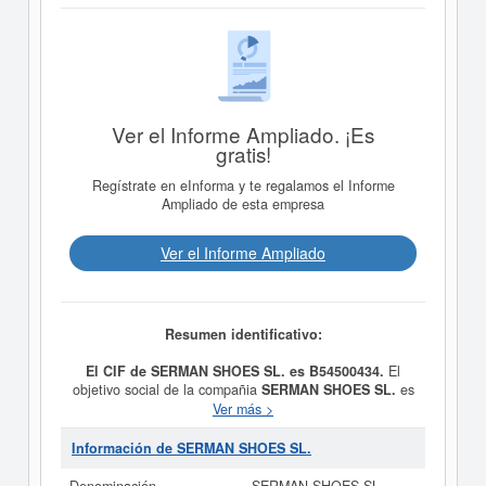
Ver el Informe Ampliado. ¡Es
gratis!
Regístrate en eInforma y te regalamos el Informe
Ampliado de esta empresa
Ver el Informe Ampliado
Resumen identificativo:
El CIF de SERMAN SHOES SL. es B54500434.
El
objetivo social de la compañia
SERMAN SHOES SL.
es
la fabricacion y comercializacion de calzado de señora y
Ver más >
caballero. y fue creada el día 25/05/2010. La clase
CNAE a la que pertenece es 1520 - Fabricación de
Información de SERMAN SHOES SL.
calzado. El número de
SERMAN SHOES SL.
en la
clasificación del SIC es el 31490000. La empresa