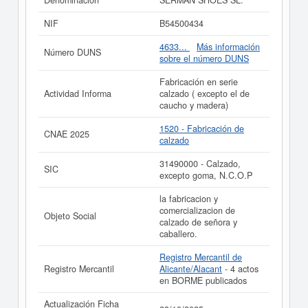
Denominación
SERMAN SHOES SL.
SERMAN SHOES SL.
cuenta con un total de 18. Esta
empresa acumula 163 consultas, la última se ha
NIF
B54500434
producido el 17/04/2026. Consulte en esta página las
subvenciones que esta empresa y las relacionadas de
4633...
Más información
Número DUNS
su sector pueden optar. La cifra aproximada del capital
sobre el número DUNS
social de esta empresa es de 0 a 3.100 €. La cantidad
de actos existentes en el BORME es de 4 y aparece
Fabricación en serie
dada de alta en la provincia Alicante/Alacant del
Actividad Informa
calzado ( excepto el de
Registro Mercantil.
caucho y madera)
Si está interesado en conocer más datos de la empresa
1520 - Fabricación de
CNAE 2025
SERMAN SHOES SL. puede
acceder inmediatamente a
calzado
este Informe ampliado
de SERMAN SHOES SL. y
consultar los resultados de sus años de actividad, así
31490000 - Calzado,
SIC
como los balances y cuentas de resultados disponibles.
excepto goma, N.C.O.P
La última actualización del informe de empresa se ha
la fabricacion y
realizado el 28/10/2025.
comercializacion de
Objeto Social
calzado de señora y
caballero.
Registro Mercantil de
Registro Mercantil
Alicante/Alacant
- 4 actos
en BORME publicados
Actualización Ficha