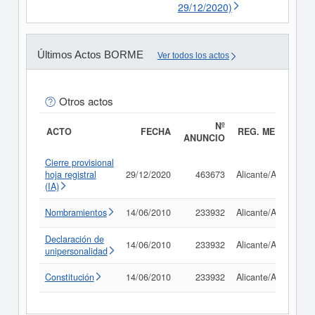
29/12/2020)
Últimos Actos BORME
Ver todos los actos
Otros actos
Nº
ACTO
FECHA
REG. MERC.
ANUNCIO
Cierre provisional
hoja registral
29/12/2020
463673
Alicante/Alacant
(IA)
Nombramientos
14/06/2010
233932
Alicante/Alacant
Declaración de
14/06/2010
233932
Alicante/Alacant
unipersonalidad
Constitución
14/06/2010
233932
Alicante/Alacant