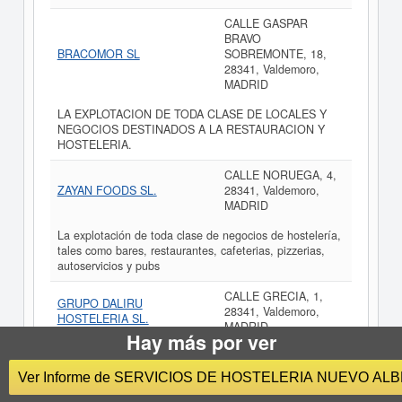
CALLE GASPAR
BRAVO
BRACOMOR SL
SOBREMONTE, 18,
28341, Valdemoro,
MADRID
LA EXPLOTACION DE TODA CLASE DE LOCALES Y
NEGOCIOS DESTINADOS A LA RESTAURACION Y
HOSTELERIA.
CALLE NORUEGA, 4,
ZAYAN FOODS SL.
28341, Valdemoro,
MADRID
La explotación de toda clase de negocios de hostelería,
tales como bares, restaurantes, cafeterias, pizzerias,
autoservicios y pubs
CALLE GRECIA, 1,
GRUPO DALIRU
28341, Valdemoro,
HOSTELERIA SL.
MADRID
Hay más por ver
Las actividades relacionadas con el ramo de la
hostelería y turismo, y en especial, la explotación de
Ver Informe de SERVICIOS DE HOSTELERIA NUEVO AL
cafeterías, bares, pubs, hoteles, residencias y