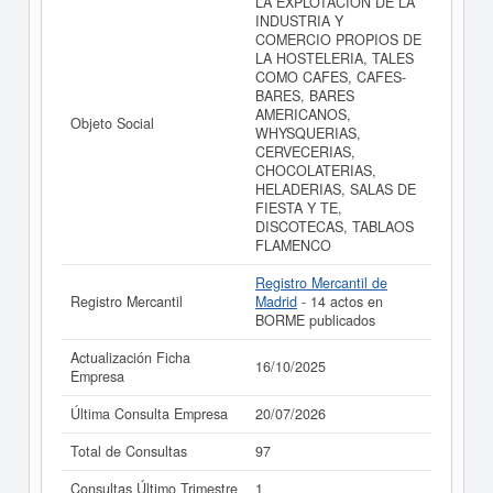
LA EXPLOTACION DE LA
SERVICIOS DE HOSTELERIA NUEVO ALBRESA SL
INDUSTRIA Y
puede
acceder inmediatamente a este Informe ampliado
COMERCIO PROPIOS DE
de SERVICIOS DE HOSTELERIA NUEVO ALBRESA SL
LA HOSTELERIA, TALES
y consultar los resultados de sus años de actividad, así
COMO CAFES, CAFES-
como los balances y cuentas de resultados disponibles.
BARES, BARES
AMERICANOS,
La última actualización del informe de empresa se ha
Objeto Social
WHYSQUERIAS,
realizado el 16/10/2025.
CERVECERIAS,
CHOCOLATERIAS,
HELADERIAS, SALAS DE
FIESTA Y TE,
DISCOTECAS, TABLAOS
FLAMENCO
Registro Mercantil de
Registro Mercantil
Madrid
- 14 actos en
BORME publicados
Actualización Ficha
16/10/2025
Empresa
Última Consulta Empresa
20/07/2026
Total de Consultas
97
Consultas Último Trimestre
1