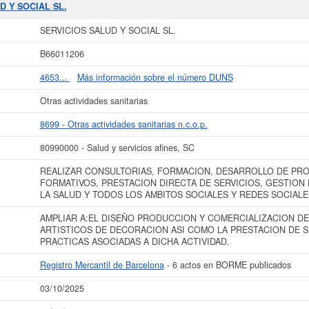
ltado en eInforma un total de 18 veces. La última consulta ha sido el 10/06/
D Y SOCIAL SL.
e de cuales son, puede hacerlo en esta misma web. Su patrimonio social de la 
presa ha publicado 6 actos en el BORME y se dió de alta en el Registro Mercan
SERVICIOS SALUD Y SOCIAL SL.
s datos de la empresa SERVICIOS SALUD Y SOCIAL SL. puede
acceder inmedia
B66011206
onsultar los resultados de sus años de actividad, así como los balances y c
4653...
Más información sobre el número DUNS
La última actualización del informe de empresa se ha realizado el 03/10/2025.
Otras actividades sanitarias
8699 - Otras actividades sanitarias n.c.o.p.
80990000 - Salud y servicios afines, SC
REALIZAR CONSULTORIAS, FORMACION, DESARROLLO DE PRO
FORMATIVOS, PRESTACION DIRECTA DE SERVICIOS, GESTION
LA SALUD Y TODOS LOS AMBITOS SOCIALES Y REDES SOCIALE
AMPLIAR A:EL DISEÑO PRODUCCION Y COMERCIALIZACION D
ARTISTICOS DE DECORACION ASI COMO LA PRESTACION DE S
PRACTICAS ASOCIADAS A DICHA ACTIVIDAD.
Registro Mercantil de Barcelona
- 6 actos en BORME publicados
03/10/2025