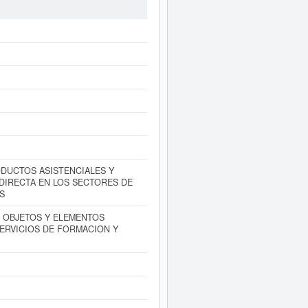
2025. Esta compañia puede solicitar
compañia está entre el rango de 0 a
til de Barcelona.
tamente a este Informe ampliado
de
uentas de resultados disponibles.
DUCTOS ASISTENCIALES Y
 DIRECTA EN LOS SECTORES DE
S
E OBJETOS Y ELEMENTOS
ERVICIOS DE FORMACION Y