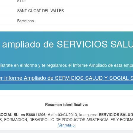
8172
SANT CUGAT DEL VALLES
Barcelona
me ampliado de SERVICIOS SA
ístrate en eInforma y te regalamos el Informe Ampliado de esta emp
er Informe Ampliado de SERVICIOS SALUD Y SOCIAL S
Resumen identificativo:
SOCIAL SL. es B66011206.
A día 03/04/2013, la empresa
SERVICIOS SALUD
IAS, FORMACION, DESARROLLO DE PRODUCTOS ASISTENCIALES Y FORMA
 LOS SECTORES DE LA SALUD Y TODOS LOS AMBITOS SOCIALES Y REDES 
Ver más >
 sanitarias n.c.o.p.. En la clasificación SIC, la empresa
SERVICIOS SALUD Y