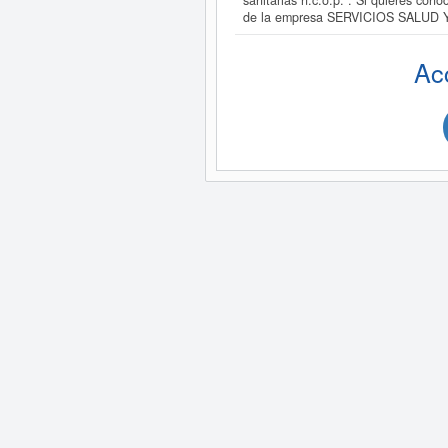
sanitarias n.c.o.p.". Si quieres co
de la empresa SERVICIOS SALUD Y
Ac