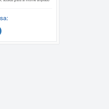
, acceda gratis al informe ampliado
sa: