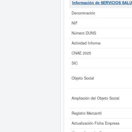
80990000. Esta empresa se ha consu
Información de SERVICIOS SALU
alguna subvención y para informars
3.100 €. Esta em
Denominación
Si está interesado en conocer má
NIF
SERVICIOS SALUD Y SOCIAL SL. y c
Número DUNS
Actividad Informa
CNAE 2025
SIC
Objeto Social
Ampliación del Objeto Social
Registro Mercantil
Actualización Ficha Empresa