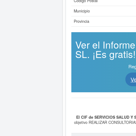
Código Postal
Municipio
Provincia
Ver el Infor
SL. ¡Es gratis!
Reg
V
El CIF de SERVICIOS SALUD Y 
objetivo REALIZAR CONSULTOR
SERVICIOS, GESTION DIRECTA EN
el CNAE es 8699 - Otras actividades