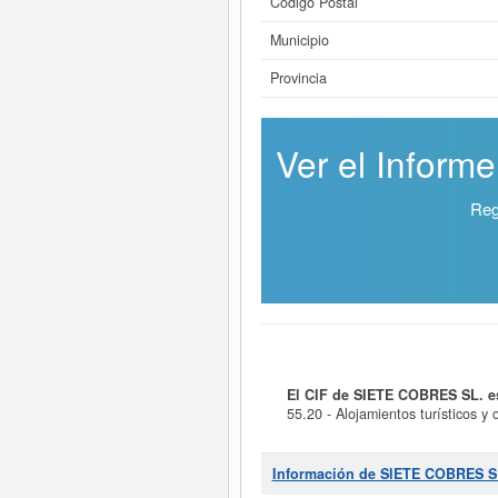
Código Postal
Municipio
Provincia
Ver el Inform
Reg
El CIF de SIETE COBRES SL. e
55.20 - Alojamientos turísticos y 
68.11 - Compraventa de bienes inmob
CNAE es 5520 - Alojamientos turíst
número 70110200. Esta empresa se
Información de SIETE COBRES S
solicitar alguna subvención y pa