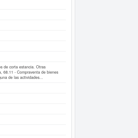
stro Mercantil de Madrid.
este Informe ampliado
de SIETE
os de corta estancia. Otras
pia, 68.11 - Compraventa de bienes
guna de las actividades...