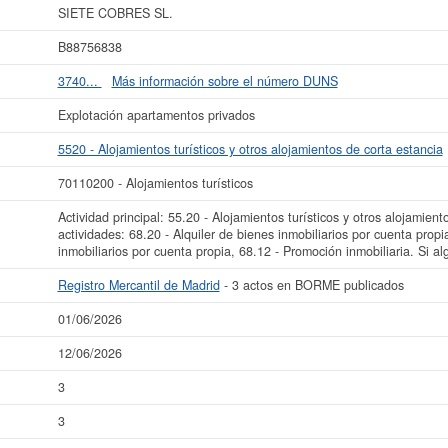
€. Esta empresa ha publicado 3 actos en el BORME y se dió de alta en el Regi
SIETE COBRES SL.
 más datos de la empresa SIETE COBRES SL. puede
acceder inmediatamente a 
B88756838
COBRES SL.
3740...
Más información sobre el número DUNS
La última actualización del informe de empresa se ha realizado el 01/06/2026.
Explotación apartamentos privados
5520 - Alojamientos turísticos y otros alojamientos de corta estancia
70110200 - Alojamientos turísticos
Actividad principal: 55.20 - Alojamientos turísticos y otros alojamient
actividades: 68.20 - Alquiler de bienes inmobiliarios por cuenta pro
inmobiliarios por cuenta propia, 68.12 - Promoción inmobiliaria. Si al
Registro Mercantil de Madrid
- 3 actos en BORME publicados
01/06/2026
12/06/2026
3
3