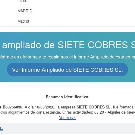
28001
MADRID
Madrid
e ampliado de SIETE COBRES SL
ístrate en eInforma y te regalamos el Informe Ampliado de esta emp
Ver Informe Ampliado de SIETE COBRES SL.
Resumen identificativo:
s B88756838.
A día 18/05/2026, la empresa
SIETE COBRES SL.
fue formada c
otros alojamientos de corta estancia. Otras actividades: 68.20 - Alquiler de bien
iliarios por cuenta propia, 68.12 - Promoción inmobiliaria. Si alguna de las act
Ver más >
icos y otros alojamientos de corta estancia. En la clasificación SIC, la empres
 ha consultado en eInforma un total de 3 veces. La última consulta ha sido e
L.
ra informarse de cuales son, puede hacerlo en esta misma web. Su patrimonio so