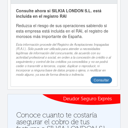
Consulte ahora si SILKIA LONDON S.L. está
incluida en el registro RAI
Reduzca el riesgo de sus operaciones sabiendo si
esta empresa está incluida en el RAI, el registro de
morosos más importante de España.
Esta información procede del Registro de Aceptaciones Impagadas
(R.A.I.). Sólo puede ser utilizada para atender a necesidades
legítimas de información del concursante, de acuerdo con su
actividad profesional o social, en orden a la concesión de crédito o al
seguimiento y control de los créditos ya concedidos y no se podrá
ceder o transmitir a terceros, copiar, duplicar o reproducir, ni
incorporar a ninguna base de datos propia o ajena, o reutilizar en
modo alguno, ya sea de forma directa o indirecta.
Consultar
Deudor Seguro Exprés
Conoce cuanto te costaría
asegurar el cobro de tus