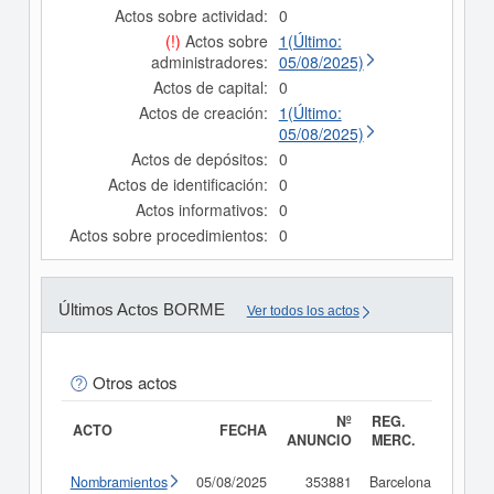
Actos sobre actividad:
0
(!)
Actos sobre
1(Último:
administradores:
05/08/2025)
Actos de capital:
0
Actos de creación:
1(Último:
05/08/2025)
Actos de depósitos:
0
Actos de identificación:
0
Actos informativos:
0
Actos sobre procedimientos:
0
Últimos Actos BORME
Ver todos los actos
Otros actos
Nº
REG.
ACTO
FECHA
ANUNCIO
MERC.
Nombramientos
05/08/2025
353881
Barcelona
Consu