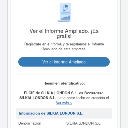
Ver el Informe Ampliado. ¡Es
gratis!
Regístrate en eInforma y te regalamos el Informe
Ampliado de esta empresa
Ver el Informe Ampliado
Resumen identificativo:
El CIF de SILKIA LONDON S.L. es B22807937.
SILKIA LONDON S.L.
tiene como fecha de creación el
día 29/07/2025 y su meta es ACTIVIDAD PRINCIPAL:
Ver más >
4775 / COMERCIO AL POR MENOR DE PRODUCTOS
DE COSMETICA E HIGIENE. OTRAS ACTIVIDADES:
Información de SILKIA LONDON S.L.
4712 / OTRO COMERCIO AL POR MENOR NO
ESPECIALIZADO. Se clasifica dentro de la categoría del
Denominación
SILKIA LONDON S.L.
CNAE 4775 - Comercio al por menor de productos de