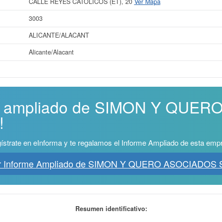
CALLE REYES CATOLICOS (ET), 20
Ver Mapa
3003
ALICANTE/ALACANT
Alicante/Alacant
rme ampliado de SIMON Y QUE
!
ístrate en eInforma y te regalamos el Informe Ampliado de esta emp
r Informe Ampliado de SIMON Y QUERO ASOCIADOS S
Resumen identificativo: