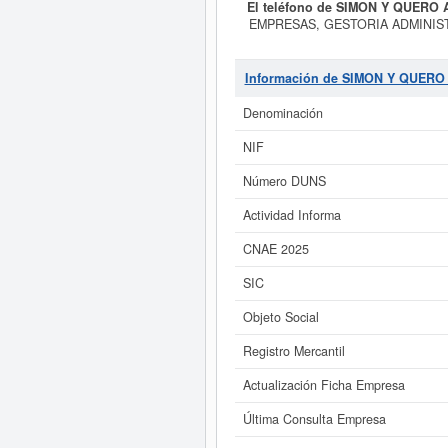
El teléfono de SIMON Y QUERO 
EMPRESAS, GESTORIA ADMINISTRA
de alta el día 10/04/1994. Su CNAE 
número SIC de
SIMON Y QUERO A
consulta más reciente de la ficha 
Información de SIMON Y QUERO
pueden pedir algunas subvenciones
dentro del rango de 0 a 3.100 €.
S
Denominación
NIF
Si está interesado en conocer 
de SIMON Y QUERO ASOCIADOS S.L. y 
Número DUNS
Actividad Informa
CNAE 2025
SIC
Objeto Social
Registro Mercantil
Actualización Ficha Empresa
Última Consulta Empresa