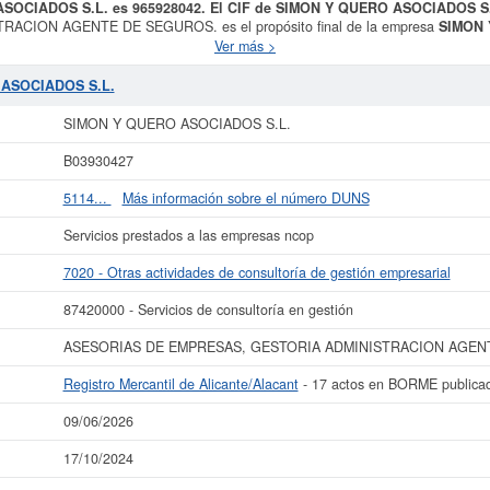
ASOCIADOS S.L. es 965928042. El CIF de SIMON Y QUERO ASOCIADOS S.
CION AGENTE DE SEGUROS. es el propósito final de la empresa
SIMON 
correspondiente es 7020 - Otras actividades de consultoría de gestión empresar
Ver más >
SOCIADOS S.L.
son 87420000.
SIMON Y QUERO ASOCIADOS S.L.
se comp
de esta empresa ha sido el 17/10/2024. Acumula un total de 74 consultas. Esta e
 ASOCIADOS S.L.
. Si desea saber cuales son puede hacer la consulta en esta página. El capital
IMON Y QUERO ASOCIADOS S.L.
está dada de alta en el Registro Mercantil 
SIMON Y QUERO ASOCIADOS S.L.
publicados en el BORME.
B03930427
más datos de la empresa SIMON Y QUERO ASOCIADOS S.L. puede
acceder inmed
consultar los resultados de sus años de actividad, así como los balances y
5114...
Más información sobre el número DUNS
La última actualización del informe de empresa se ha realizado el 09/06/2026.
Servicios prestados a las empresas ncop
7020 - Otras actividades de consultoría de gestión empresarial
87420000 - Servicios de consultoría en gestión
ASESORIAS DE EMPRESAS, GESTORIA ADMINISTRACION AGEN
Registro Mercantil de Alicante/Alacant
- 17 actos en BORME publica
09/06/2026
17/10/2024