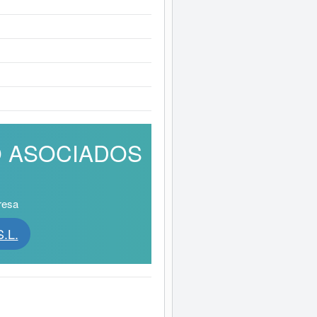
RO ASOCIADOS
resa
.L.